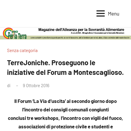
Vai
al
Menu
Voci
Magazine
contenuto
Alleanza
per
per
la
la
Sovranità
Terra
Senza categoria
Alimentare
TerreJoniche. Proseguono le
iniziative del Forum a Montescaglioso.
di
9 Ottobre 2016
Nessun
commento
Il Forum ‘La Via d’uscita’ al secondo giorno dopo
l’incontro dei consigli comunali congiunti
conclusi tre workshops, l’incontro con vigili del fuoco,
associazioni di protezione civile e studenti e