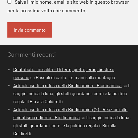
Salva il mio nome, email e sito web in questo browser
per la prossima volta che commento.
Commenti recenti
Contributi… in salita – Di terre, pietre, erbe, bestie e
persone
su
Pascoli di carta. Le mani sulla montagna
Articoli usciti in difesa della Biodinamica - Biodinamica
su
Il
saggio indica la luna, gli stolti guardano i corni e la politica
regala il Bio alla Coldiretti
Articoli usciti in difesa della Biodinamica (2) - Reazioni allo
scientismo odierno - Biodinamica
su
Il saggio indica la luna,
gli stolti guardano i corni e la politica regala il Bio alla
Coldiretti