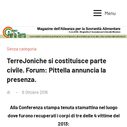
Vai
al
Menu
Voci
Magazine
contenuto
Alleanza
per
per
la
la
Sovranità
Terra
Senza categoria
Alimentare
TerreJoniche si costituisce parte
civile. Forum: Pittella annuncia la
presenza.
di
6 Ottobre 2016
Nessun
commento
Alla Conferenza stampa tenuta stamattina nel luogo
dove furono recuperati i corpi di tre delle 4 vittime del
2013: