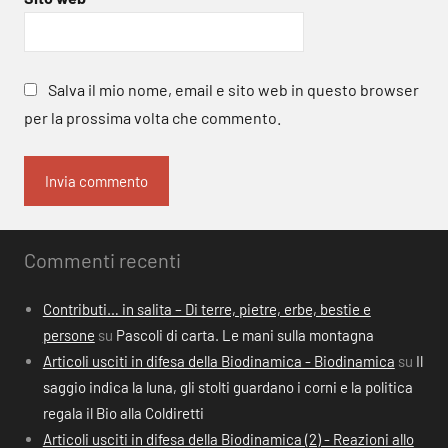
Salva il mio nome, email e sito web in questo browser
per la prossima volta che commento.
Commenti recenti
Contributi… in salita – Di terre, pietre, erbe, bestie e
persone
su
Pascoli di carta. Le mani sulla montagna
Articoli usciti in difesa della Biodinamica - Biodinamica
su
Il
saggio indica la luna, gli stolti guardano i corni e la politica
regala il Bio alla Coldiretti
Articoli usciti in difesa della Biodinamica (2) - Reazioni allo