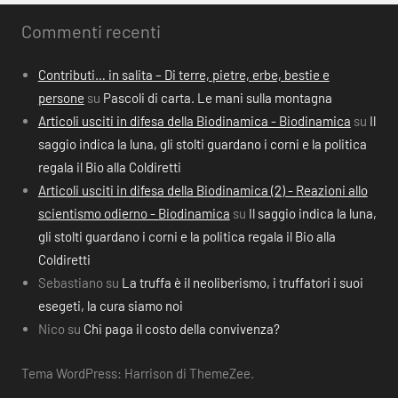
Commenti recenti
Contributi… in salita – Di terre, pietre, erbe, bestie e
persone
su
Pascoli di carta. Le mani sulla montagna
Articoli usciti in difesa della Biodinamica - Biodinamica
su
Il
saggio indica la luna, gli stolti guardano i corni e la politica
regala il Bio alla Coldiretti
Articoli usciti in difesa della Biodinamica (2) - Reazioni allo
scientismo odierno - Biodinamica
su
Il saggio indica la luna,
gli stolti guardano i corni e la politica regala il Bio alla
Coldiretti
Sebastiano
su
La truffa è il neoliberismo, i truffatori i suoi
esegeti, la cura siamo noi
Nico
su
Chi paga il costo della convivenza?
Tema WordPress: Harrison di ThemeZee.