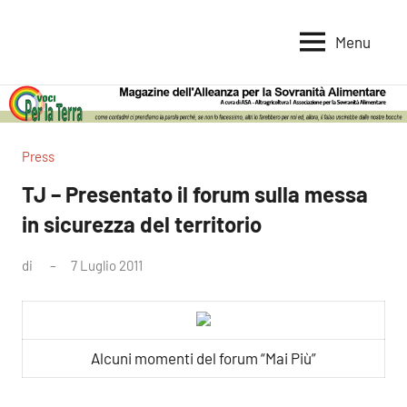
Vai
al
Menu
Voci
Magazine
contenuto
Alleanza
per
per
la
la
Sovranità
Terra
Press
Alimentare
TJ – Presentato il forum sulla messa
in sicurezza del territorio
di
7 Luglio 2011
Nessun
commento
Alcuni momenti del forum “Mai Più”