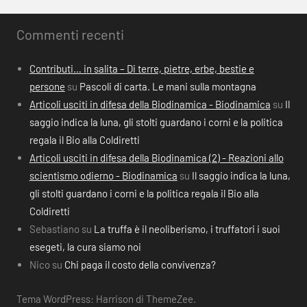
Commenti recenti
Contributi… in salita – Di terre, pietre, erbe, bestie e
persone
su
Pascoli di carta. Le mani sulla montagna
Articoli usciti in difesa della Biodinamica - Biodinamica
su
Il
saggio indica la luna, gli stolti guardano i corni e la politica
regala il Bio alla Coldiretti
Articoli usciti in difesa della Biodinamica (2) - Reazioni allo
scientismo odierno - Biodinamica
su
Il saggio indica la luna,
gli stolti guardano i corni e la politica regala il Bio alla
Coldiretti
Sebastiano
su
La truffa è il neoliberismo, i truffatori i suoi
esegeti, la cura siamo noi
Nico
su
Chi paga il costo della convivenza?
Tema WordPress: Harrison di ThemeZee.