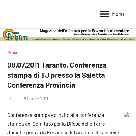
Vai
al
Menu
Voci
Magazine
contenuto
Alleanza
per
per
la
la
Sovranità
Terra
Press
Alimentare
08.07.2011 Taranto. Conferenza
stampa di TJ presso la Saletta
Conferenza Provincia
di
8 Luglio 2011
Nessun
commento
Conferenza stampa ed invito alla conferenza
stampa del Comitato per la Difesa delle Terre
Joniche presso la Provincia di Taranto nel saloncino