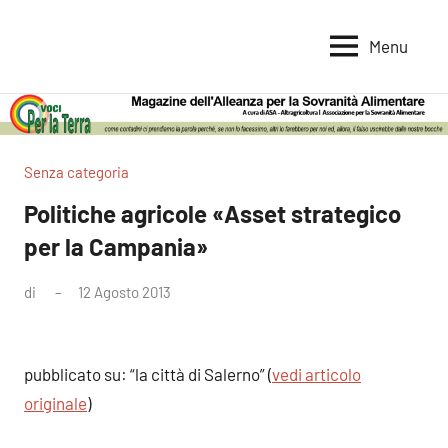
Vai
al
Menu
Voci
Magazine
contenuto
Alleanza
per
per
la
la
Sovranità
Terra
Senza categoria
Alimentare
Politiche agricole «Asset strategico
per la Campania»
di
12 Agosto 2013
Nessun
commento
pubblicato su: “la città di Salerno” (
vedi articolo
originale
)