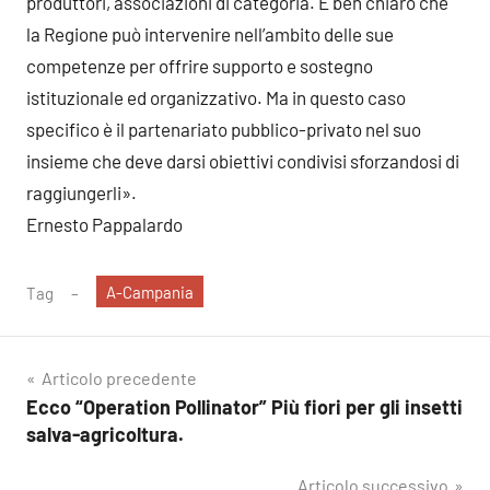
produttori, associazioni di categoria. È ben chiaro che
la Regione può intervenire nell’ambito delle sue
competenze per offrire supporto e sostegno
istituzionale ed organizzativo. Ma in questo caso
specifico è il partenariato pubblico-privato nel suo
insieme che deve darsi obiettivi condivisi sforzandosi di
raggiungerli».
Ernesto Pappalardo
A-Campania
Tag
Navigazione
Articolo precedente
Ecco “Operation Pollinator” Più fiori per gli insetti
articoli
salva-agricoltura.
Articolo successivo