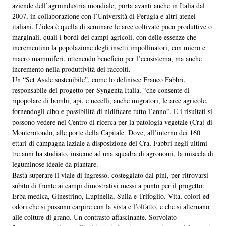
aziende dell’agroindustria mondiale, porta avanti anche in Italia dal
2007, in collaborazione con l’Università di Perugia e altri atenei
italiani. L’idea è quella di seminare le aree coltivate poco produttive o
marginali, quali i bordi dei campi agricoli, con delle essenze che
incrementino la popolazione degli insetti impollinatori, con micro e
macro mammiferi, ottenendo beneficio per l’ecosistema, ma anche
incremento nella produttività dei raccolti.
Un “Set Aside sostenibile”, come lo definisce Franco Fabbri,
responsabile del progetto per Syngenta Italia, “che consente di
ripopolare di bombi, api, e uccelli, anche migratori, le aree agricole,
fornendogli cibo e possibilità di nidificare tutto l’anno”. E i risultati si
possono vedere nel Centro di ricerca per la patologia vegetale (Cra) di
Monterotondo, alle porte della Capitale. Dove, all’interno dei 160
ettari di campagna laziale a disposizione del Cra, Fabbri negli ultimi
tre anni ha studiato, insieme ad una squadra di agronomi, la miscela di
leguminose ideale da piantare.
Basta superare il viale di ingresso, costeggiato dai pini, per ritrovarsi
subito di fronte ai campi dimostrativi messi a punto per il progetto:
Erba medica, Ginestrino, Lupinella, Sulla e Trifoglio. Vita, colori ed
odori che si possono carpire con la vista e l’olfatto, e che si alternano
alle colture di grano. Un contrasto affascinante. Sorvolato