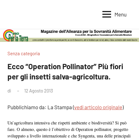
Vai
al
Menu
Voci
Magazine
contenuto
Alleanza
per
per
la
la
Sovranità
Terra
Senza categoria
Alimentare
Ecco “Operation Pollinator” Più fiori
per gli insetti salva-agricoltura.
di
12 Agosto 2013
Nessun
commento
Pubblichiamo da: La Stampa (
vedi articolo originale
)
Un’agricoltura intensiva che rispetti ambiente e biodiversità? Si può
fare. O almeno, questo è l’obiettivo di Operation pollinator, progetto
sviluppato a livello internazionale e che Syngenta, una delle principali