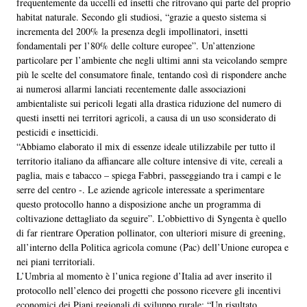
frequentemente da uccelli ed insetti che ritrovano qui parte del proprio
habitat naturale. Secondo gli studiosi, “grazie a questo sistema si
incrementa del 200% la presenza degli impollinatori, insetti
fondamentali per l’80% delle colture europee”. Un’attenzione
particolare per l’ambiente che negli ultimi anni sta veicolando sempre
più le scelte del consumatore finale, tentando così di rispondere anche
ai numerosi allarmi lanciati recentemente dalle associazioni
ambientaliste sui pericoli legati alla drastica riduzione del numero di
questi insetti nei territori agricoli, a causa di un uso sconsiderato di
pesticidi e insetticidi.
“Abbiamo elaborato il mix di essenze ideale utilizzabile per tutto il
territorio italiano da affiancare alle colture intensive di vite, cereali a
paglia, mais e tabacco – spiega Fabbri, passeggiando tra i campi e le
serre del centro -. Le aziende agricole interessate a sperimentare
questo protocollo hanno a disposizione anche un programma di
coltivazione dettagliato da seguire”. L’obbiettivo di Syngenta è quello
di far rientrare Operation pollinator, con ulteriori misure di greening,
all’interno della Politica agricola comune (Pac) dell’Unione europea e
nei piani territoriali.
L’Umbria al momento è l’unica regione d’Italia ad aver inserito il
protocollo nell’elenco dei progetti che possono ricevere gli incentivi
economici dei Piani regionali di sviluppo rurale: “Un risultato