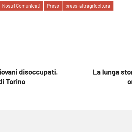
Nostri Comunicati
Press
press-altragricoltura
 giovani disoccupati.
La lunga sto
di Torino
o