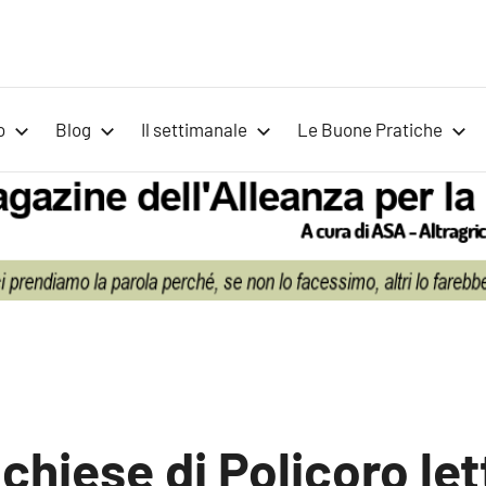
Voci
Magazine
Alleanza
per
per
o
Blog
Il settimanale
Le Buone Pratiche
la
la
Sovranità
Alimentare
Terra
 chiese di Policoro let