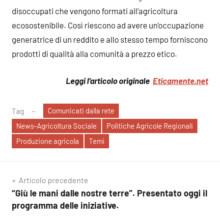
disoccupati che vengono formati all’agricoltura
ecosostenibile. Così riescono ad avere un’occupazione
generatrice di un reddito e allo stesso tempo forniscono
prodotti di qualità alla comunità a prezzo etico.
Leggi l’articolo originale
Eticamente.net
Comunicati dalla rete
Tag
News-Agricoltura Sociale
Politiche Agricole Regionali
Produzione agricola
Temi
Navigazione
Articolo precedente
“Giù le mani dalle nostre terre”. Presentato oggi il
articoli
programma delle iniziative.