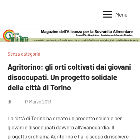
Vai
al
Menu
Voci
Magazine
contenuto
Alleanza
per
per
la
la
Sovranità
Terra
Senza categoria
Alimentare
Agritorino: gli orti coltivati dai giovani
disoccupati. Un progetto solidale
della città di Torino
di
17 Marzo 2013
Nessun
commento
La città di Torino ha creato un progetto solidale per
giovani e disoccupati davvero all’avanguardia. Il
progetto si chiama Agritorino e ha lo scopo di risolvere