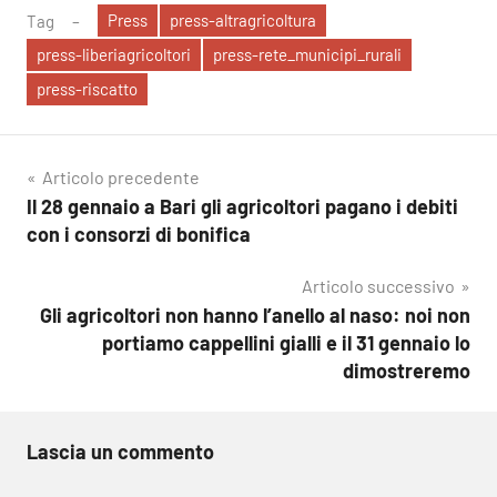
Press
press-altragricoltura
Tag
press-liberiagricoltori
press-rete_municipi_rurali
press-riscatto
Navigazione
Articolo precedente
Il 28 gennaio a Bari gli agricoltori pagano i debiti
articoli
con i consorzi di bonifica
Articolo successivo
Gli agricoltori non hanno l’anello al naso: noi non
portiamo cappellini gialli e il 31 gennaio lo
dimostreremo
Lascia un commento