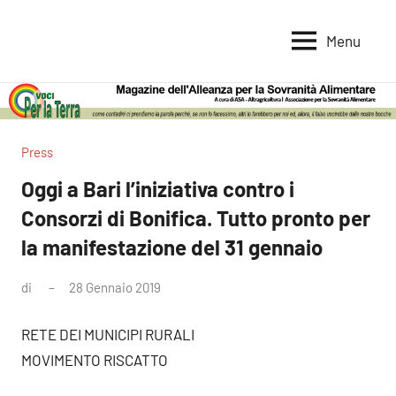
Vai
al
Menu
Voci
Magazine
contenuto
Alleanza
per
per
la
la
Sovranità
Terra
Press
Alimentare
Oggi a Bari l’iniziativa contro i
Consorzi di Bonifica. Tutto pronto per
la manifestazione del 31 gennaio
di
28 Gennaio 2019
Nessun
commento
RETE DEI MUNICIPI RURALI
MOVIMENTO RISCATTO