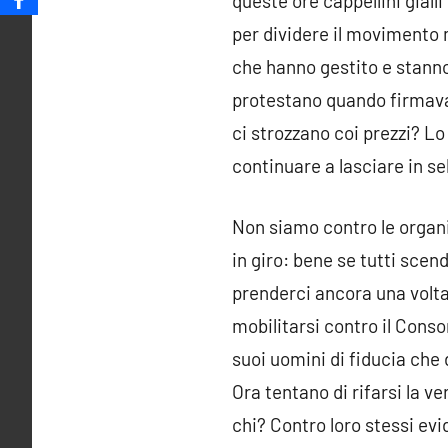
queste ore cappellini giall
per dividere il movimento 
che hanno gestito e stanno 
protestano quando firmavano
ci strozzano coi prezzi? Lo 
continuare a lasciare in sel
Non siamo contro le organi
in giro: bene se tutti scend
prenderci ancora una volta 
mobilitarsi contro il Consor
suoi uomini di fiducia che 
Ora tentano di rifarsi la v
chi? Contro loro stessi ev