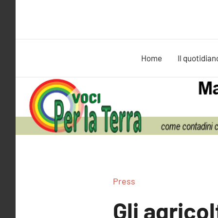
Vai
al
contenuto
Home
Il quotidian
Press
Gli agrico