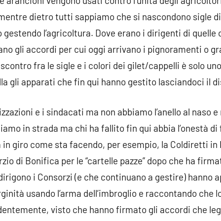
i e arancioni vengono usati contro l’unità degli agricoltor
mentre dietro tutti sappiamo che si nascondono sigle di
gestendo l’agricoltura. Dove erano i dirigenti di quelle
 gli accordi per cui oggi arrivano i pignoramenti o graz
scontro fra le sigle e i colori dei gilet/cappelli è solo u
la gli apparati che fin qui hanno gestito lasciandoci il di
zzazioni e i sindacati ma non abbiamo l’anello al naso 
iamo in strada ma chi ha fallito fin qui abbia l’onestà di
in giro come sta facendo, per esempio, la Coldiretti in 
zio di Bonifica per le “cartelle pazze” dopo che ha firmat
dirigono i Consorzi (e che continuano a gestire) hanno a
erginità usando l’arma dell’imbroglio e raccontando che 
identemente, visto che hanno firmato gli accordi che l