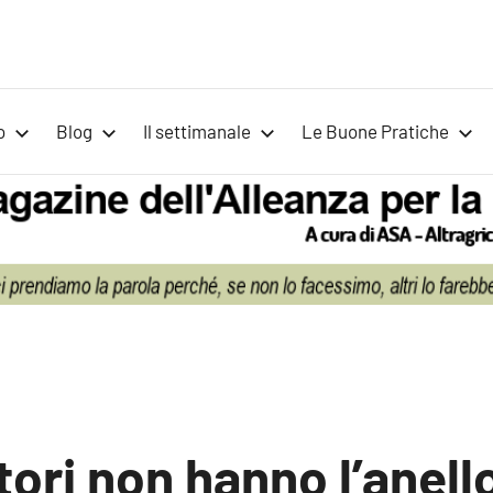
Voci
Magazine
Alleanza
per
per
o
Blog
Il settimanale
Le Buone Pratiche
la
la
Sovranità
Alimentare
Terra
ltori non hanno l’anell