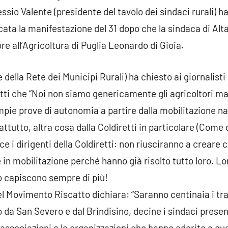
ssio Valente (presidente del tavolo dei sindaci rurali) ha
ta la manifestazione del 31 dopo che la sindaca di Alt
re all’Agricoltura di Puglia Leonardo di Gioia.
ella Rete dei Municipi Rurali) ha chiesto ai giornalisti d
utti che “Noi non siamo genericamente gli agricoltori 
pie prove di autonomia a partire dalla mobilitazione n
ttutto, altra cosa dalla Coldiretti in particolare (Come d
ce i dirigenti della Coldiretti: non riusciranno a creare
 in mobilitazione perché hanno già risolto tutto loro. Lo
 lo capiscono sempre di più!
Movimento Riscatto dichiara: “Saranno centinaia i trat
no da San Severo e dal Brindisino, decine i sindaci presen
le associazioni e le organizzazioni che hanno aderito a qu