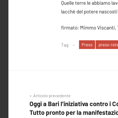
Quelle terre le abbiamo lav
lacchè del potere nascosti 
firmato: Mimmo Viscanti, 
Press
press-rete
Tag
Navigazione
Articolo precedente
Oggi a Bari l’iniziativa contro i 
articoli
Tutto pronto per la manifestazi