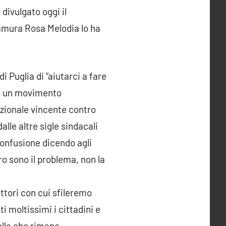
 divulgato oggi il
amura Rosa Melodia lo ha
i Puglia di “aiutarci a fare
ma un movimento
azionale vincente contro
alle altre sigle sindacali
 confusione dicendo agli
ro sono il problema, non la
tori con cui sfileremo
ti moltissimi i cittadini e
ella che rimane,