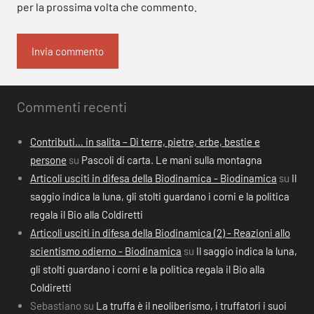
per la prossima volta che commento.
Commenti recenti
Contributi… in salita – Di terre, pietre, erbe, bestie e
persone
su
Pascoli di carta. Le mani sulla montagna
Articoli usciti in difesa della Biodinamica - Biodinamica
su
Il
saggio indica la luna, gli stolti guardano i corni e la politica
regala il Bio alla Coldiretti
Articoli usciti in difesa della Biodinamica (2) - Reazioni allo
scientismo odierno - Biodinamica
su
Il saggio indica la luna,
gli stolti guardano i corni e la politica regala il Bio alla
Coldiretti
Sebastiano
su
La truffa è il neoliberismo, i truffatori i suoi