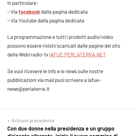
In particolare:
– Via
facebook
dalla pagina dedicata
– Via Youtube dalla pagina dedicata
La programmazione e tutti i prodotti audio/video
possono essere rivisti/scaricati dalle pagine del sito
della Web/radio-tv
IAFUE.PERLATERRA.NET
Se vuoi ricevere le info e le news sulle nostre
pubblicazioni via mail puoi scrivere a iafue-
news@perlaterra.it
Navigazione
Articolo precedente
Con due donne nella presidenza e un gruppo
articoli
dirigente allargato, inizia il nuovo cammino di