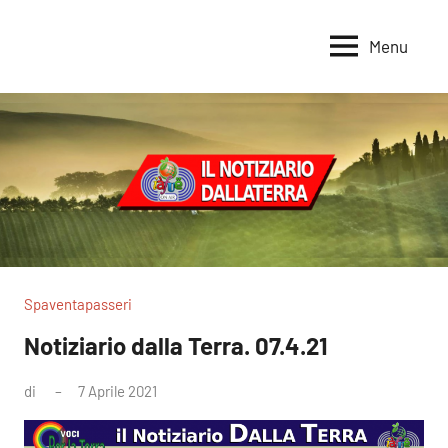
Vai
al
Menu
Voci
Magazine
contenuto
Alleanza
per
per
la
la
Sovranità
Terra
Alimentare
Spaventapasseri
Notiziario dalla Terra. 07.4.21
di
7 Aprile 2021
Nessun
commento