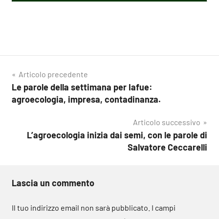
Navigazione
Articolo precedente
Le parole della settimana per Iafue:
articoli
agroecologia, impresa, contadinanza.
Articolo successivo
L’agroecologia inizia dai semi, con le parole di
Salvatore Ceccarelli
Lascia un commento
Il tuo indirizzo email non sarà pubblicato.
I campi