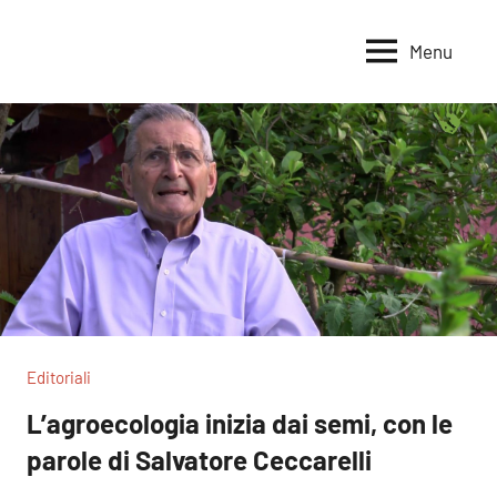
Vai
al
Menu
Voci
Magazine
contenuto
Alleanza
per
per
la
la
Sovranità
Terra
Alimentare
Editoriali
L’agroecologia inizia dai semi, con le
parole di Salvatore Ceccarelli