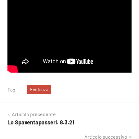
Evidenza
Tag
Navigazione
Articolo precedente
Lo Spaventapasseri. 8.3.21
articoli
Articolo successivo