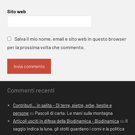
Sito web
Salva il mio nome, email e sito web in questo browser
per la prossima volta che commento.
Commenti recenti
Contributi… in salita – Di terre, pietre, erbe, bestie e
persone
su
Pascoli di carta. Le mani sulla montagna
Articoli usciti in difesa della Biodinamica - Biodinamica
su
Il
saggio indica la luna, gli stolti guardano i corni e la politica