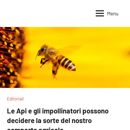
Vai
al
Menu
Voci
Magazine
contenuto
Alleanza
per
per
la
la
Sovranità
Terra
Alimentare
Editoriali
Le Api e gli impollinatori possono
decidere la sorte del nostro
comparto agricolo.