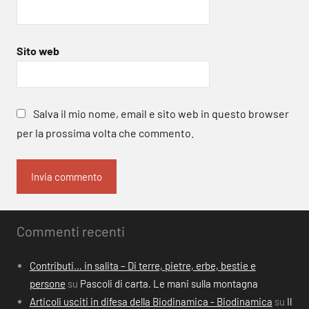
Sito web
Salva il mio nome, email e sito web in questo browser
per la prossima volta che commento.
Commenti recenti
Contributi… in salita – Di terre, pietre, erbe, bestie e
persone
su
Pascoli di carta. Le mani sulla montagna
Articoli usciti in difesa della Biodinamica - Biodinamica
su
Il