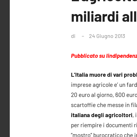
miliardi al
di
24 Giugno 2013
Nes
com
Pubblicato su lindipende
L’Italia muore di vari pro
imprese agricole e’ un farde
20 euro al giorno, 600 eur
scartoffie che messe in fil
italiana degli agricoltori
,
per riempire i documenti ric
”mostro” burocratico che i