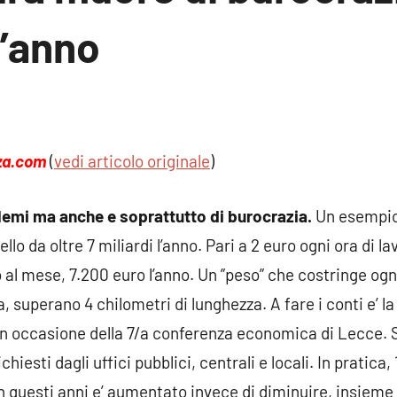
l’anno
sun
mento
nza.com
(
vedi articolo originale
)
blemi ma anche e soprattutto di burocrazia.
Un esempio?
llo da oltre 7 miliardi l’anno. Pari a 2 euro ogni ora di 
o al mese, 7.200 euro l’anno. Un ”peso” che costringe og
a, superano 4 chilometri di lunghezza. A fare i conti e’ l
 in occasione della 7/a conferenza economica di Lecce. 
hiesti dagli uffici pubblici, centrali e locali.
In pratica,
n questi anni e’ aumentato invece di diminuire, insieme a