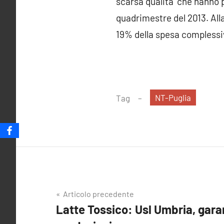
scarsa qualita’ che hanno 
quadrimestre del 2013. Alla
19% della spesa complessiva
NT-Puglia
Tag
Navigazione
Articolo precedente
Latte Tossico: Usl Umbria, garan
articoli