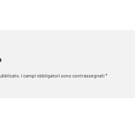
o
pubblicato.
I campi obbligatori sono contrassegnati
*