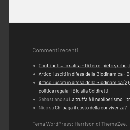
Commenti recenti
Contributi… in salita – Di terre, pietre, erbe
Articoli usciti in difesa della Biodinamica -
Articoli usciti in difesa della Biodinamica (
politica regala il Bio alla Coldiretti
Sebastiano
su
La truffa è il neoliberismo, i t
Nico
su
Chi paga il costo della convivenza?
Tema WordPress: Harrison di ThemeZee.