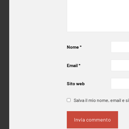
Nome
*
Email
*
Sito web
Salva il mio nome, email e 