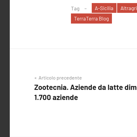
A-Sicilia
Altragri
Tag
TerraTerra Blog
Navigazione
Articolo precedente
Zootecnia. Aziende da latte dim
articoli
1.700 aziende