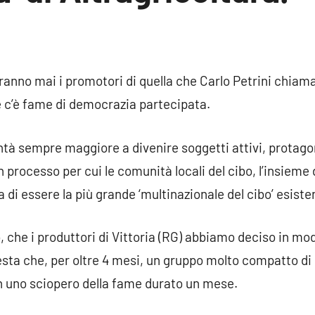
n
nto
aranno mai i promotori di quella che Carlo Petrini chiama
he c’è fame di democrazia partecipata.
lontà sempre maggiore a divenire soggetti attivi, protag
 processo per cui le comunità locali del cibo, l’insieme 
di essere la più grande ‘multinazionale del cibo’ esiste
 che i produttori di Vittoria (RG) abbiamo deciso in mod
otesta che, per oltre 4 mesi, un gruppo molto compatto d
n uno sciopero della fame durato un mese.