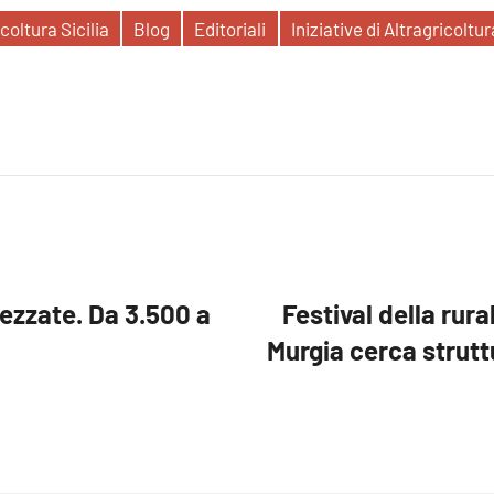
coltura Sicilia
Blog
Editoriali
Iniziative di Altragricoltur
ezzate. Da 3.500 a
Festival della rura
Murgia cerca strutt