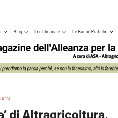
Voci
Magazine
Alleanza
per
per
o
Blog
Il settimanale
Le Buone Pratiche
la
la
Sovranità
Alimentare
Terra
Terra
a’ di Altragricoltura.