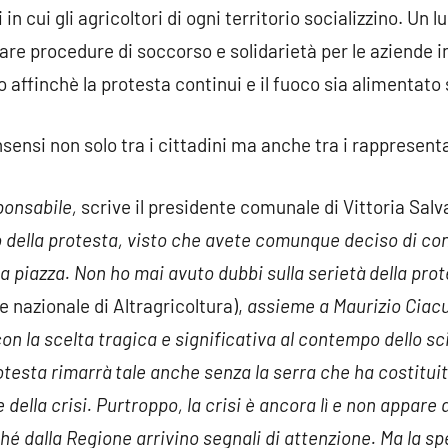
n cui gli agricoltori di ogni territorio socializzino. Un l
are procedure di soccorso e solidarietà per le aziende in 
affinchè la protesta continui e il fuoco sia alimentat
sensi non solo tra i cittadini ma anche tra i rappresentan
ponsabile,
scrive il presidente comunale di Vittoria Salv
ella protesta, visto che avete comunque deciso di cont
ssa piazza. Non ho mai avuto dubbi sulla serietà della pro
 nazionale di Altragricoltura),
assieme a Maurizio Ciacu
 con la scelta tragica e significativa al contempo dello s
rotesta rimarrà tale anche senza la serra che ha costituit
della crisi. Purtroppo, la crisi è ancora lì e non appare 
é dalla Regione arrivino segnali di attenzione. Ma la sp