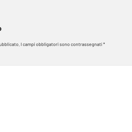
o
pubblicato.
I campi obbligatori sono contrassegnati
*