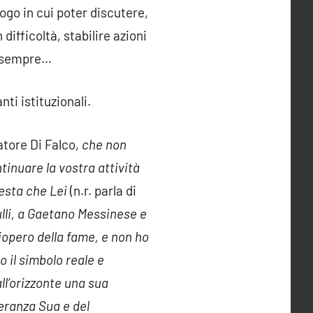
uogo in cui poter discutere,
difficoltà, stabilire azioni
o sempre…
ti istituzionali.
atore Di Falco,
che non
inuare la vostra attività
testa che Lei
(n.r. parla di
lli, a Gaetano Messinese e
ciopero della fame, e non ho
o il simbolo reale e
all’orizzonte una sua
eranza Sua e del