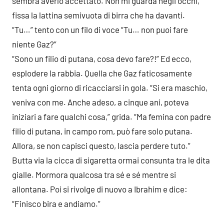
sembra averlo accettato. Non mi guarda negli occhi,
fissa la lattina semivuota di birra che ha davanti.
“Tu…” tento con un filo di voce “Tu… non puoi fare
niente Gaz?”
“Sono un filio di putana, cosa devo fare?!” Ed ecco,
esplodere la rabbia. Quella che Gaz faticosamente
tenta ogni giorno di ricacciarsi in gola. “Si era maschio,
veniva con me. Anche adeso, a cinque ani, poteva
iniziari a fare qualchi cosa,” grida. “Ma femina con padre
filio di putana, in campo rom, può fare solo putana.
Allora, se non capisci questo, lascia perdere tuto.”
Butta via la cicca di sigaretta ormai consunta tra le dita
gialle. Mormora qualcosa tra sé e sé mentre si
allontana. Poi si rivolge di nuovo a Ibrahim e dice:
“Finisco bira e andiamo.”