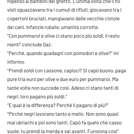
Ripenso ai bambini del ghetto. L’ultima volta che li ho
visti sguazzavano tra i cumuli di rifiuti, giocavano tra i
copertoni bruciati, mangiavano dalle vecchie ciotole
dei cani. Infanzie rubate, umanità corrotte.
“Con pummarol e olive ci stano poco più soldi, il resto
nienti” conclude Gaz.
“Perché, quando guadagni con pomodori e olive?” mi
informo.
“Prendi soldi con cassone, capisci? Si capò buono, paga
pure tria euro per olive e due euro per pummarol. Ma
tante volte non succede così. Adeso ci stano tanti di
negri, loro pagano più soldi.”
“E qual è la differenza? Perché li pagano di più?”
“Pirchè negri lavorano tanto e melio. Non sono quasi
mai ubriachi e poi sono tanti. Capò fa quelo che casso
vuole, tu prendi la merda e vai avanti. Funsiona così”