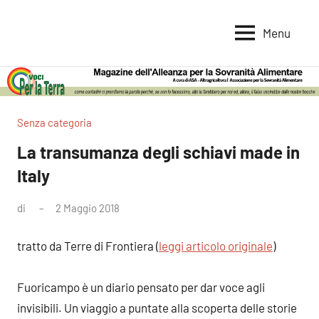
Vai
al
Menu
Voci
Magazine
contenuto
Alleanza
per
per
la
la
Sovranità
Terra
Senza categoria
Alimentare
La transumanza degli schiavi made in
Italy
di
2 Maggio 2018
Nessun
commento
tratto da Terre di Frontiera (
leggi articolo originale
)
Fuoricampo è un diario pensato per dar voce agli
invisibili. Un viaggio a puntate alla scoperta delle storie