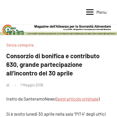
Vai
al
Menu
Voci
Magazine
contenuto
Alleanza
per
per
la
la
Sovranità
Terra
Senza categoria
Alimentare
Consorzio di bonifica e contributo
630, grande partecipazione
all’incontro del 30 aprile
di
1 Maggio 2018
Nessun
commento
tratto da SanteramoNews (
leggi articolo originale
)
Si è svolto lunedì 30 aprile nella sala “PIT4” degli uffici