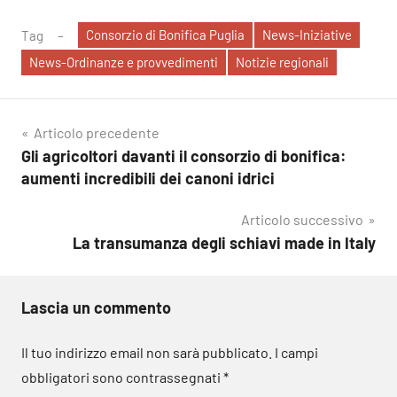
Consorzio di Bonifica Puglia
News-Iniziative
Tag
News-Ordinanze e provvedimenti
Notizie regionali
Navigazione
Articolo precedente
Gli agricoltori davanti il consorzio di bonifica:
articoli
aumenti incredibili dei canoni idrici
Articolo successivo
La transumanza degli schiavi made in Italy
Lascia un commento
Il tuo indirizzo email non sarà pubblicato.
I campi
obbligatori sono contrassegnati
*