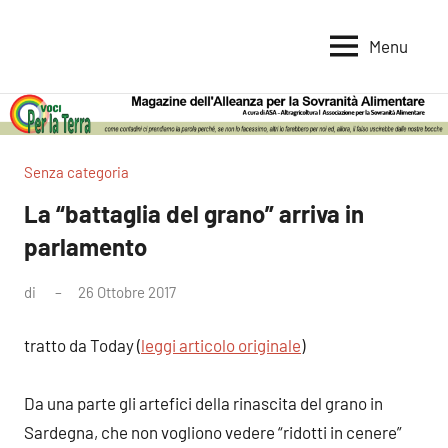
Vai
al
Menu
Voci
Magazine
contenuto
Alleanza
per
per
la
la
Sovranità
Terra
Senza categoria
Alimentare
La “battaglia del grano” arriva in
parlamento
di
26 Ottobre 2017
Nessun
commento
tratto da Today (
leggi articolo originale
)
Da una parte gli artefici della rinascita del grano in
Sardegna, che non vogliono vedere “ridotti in cenere”