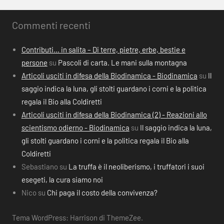
Commenti recenti
Contributi… in salita – Di terre, pietre, erbe, bestie e
persone
su
Pascoli di carta. Le mani sulla montagna
Articoli usciti in difesa della Biodinamica - Biodinamica
su
Il
saggio indica la luna, gli stolti guardano i corni e la politica
regala il Bio alla Coldiretti
Articoli usciti in difesa della Biodinamica (2) - Reazioni allo
scientismo odierno - Biodinamica
su
Il saggio indica la luna,
gli stolti guardano i corni e la politica regala il Bio alla
Coldiretti
Sebastiano
su
La truffa è il neoliberismo, i truffatori i suoi
esegeti, la cura siamo noi
Nico
su
Chi paga il costo della convivenza?
Tema WordPress: Harrison di ThemeZee.