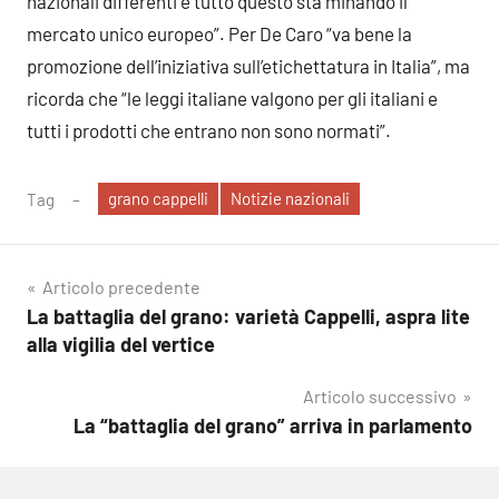
nazionali differenti e tutto questo sta minando il
mercato unico europeo”. Per De Caro “va bene la
promozione dell’iniziativa sull’etichettatura in Italia”, ma
ricorda che “le leggi italiane valgono per gli italiani e
tutti i prodotti che entrano non sono normati”.
grano cappelli
Notizie nazionali
Tag
Navigazione
Articolo precedente
La battaglia del grano: varietà Cappelli, aspra lite
articoli
alla vigilia del vertice
Articolo successivo
La “battaglia del grano” arriva in parlamento