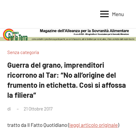
Vai
al
Menu
Voci
Magazine
contenuto
Alleanza
per
per
la
la
Sovranità
Terra
Senza categoria
Alimentare
Guerra del grano, imprenditori
ricorrono al Tar: “No all’origine del
frumento in etichetta. Così si affossa
la filiera”
di
21 Ottobre 2017
Nessun
commento
tratto da Il Fatto Quotidiano (
leggi articolo originale
)