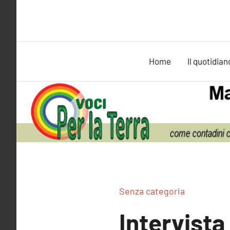
Vai
al
contenuto
Home
Il quotidian
Senza categoria
Intervista