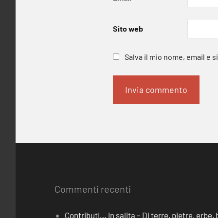
Sito web
Salva il mio nome, email e 
Commenti recenti
Contributi… in salita – Di terre, pietre, erbe