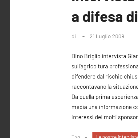
a difesa d
di
21 Luglio 2009
Ness
comm
Dino Briglio intervista Gia
sull’agricoltura professiona
difendere dal rischio chiu
raccontavano la situazione
Da quella prima esperienza
media una informazione corr
interessi dei molti sponsor
Le nostre intervist
Tag