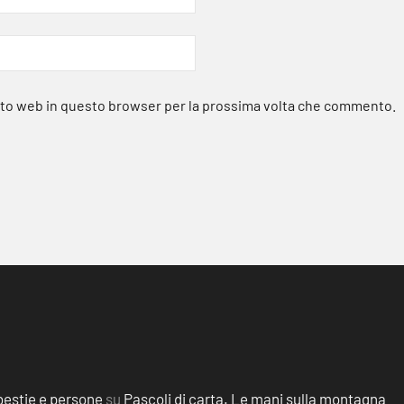
sito web in questo browser per la prossima volta che commento.
, bestie e persone
su
Pascoli di carta. Le mani sulla montagna