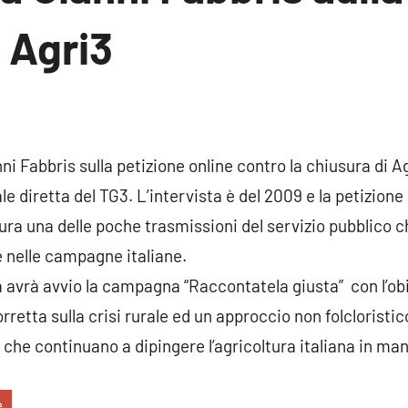
i Agri3
un
ento
nni Fabbris sulla petizione online contro la chiusura di A
le diretta del TG3. L’intervista è del 2009 e la petizione 
sura una delle poche trasmissioni del servizio pubblico
 nelle campagne italiane.
 avrà avvio la campagna “Raccontatela giusta” con l’obi
etta sulla crisi rurale ed un approccio non folcloristico
 che continuano a dipingere l’agricoltura italiana in man
e