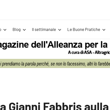
Voci
Magazine
Alleanza
per
per
o
Blog
Il settimanale
Le Buone Pratiche
la
la
Sovranità
Alimentare
Terra
 a Gianni Fabbris aulla