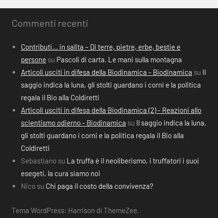
Commenti recenti
Contributi… in salita – Di terre, pietre, erbe, bestie e
persone
su
Pascoli di carta. Le mani sulla montagna
Articoli usciti in difesa della Biodinamica - Biodinamica
su
Il
saggio indica la luna, gli stolti guardano i corni e la politica
regala il Bio alla Coldiretti
Articoli usciti in difesa della Biodinamica (2) - Reazioni allo
scientismo odierno - Biodinamica
su
Il saggio indica la luna,
gli stolti guardano i corni e la politica regala il Bio alla
Coldiretti
Sebastiano
su
La truffa è il neoliberismo, i truffatori i suoi
esegeti, la cura siamo noi
Nico
su
Chi paga il costo della convivenza?
Tema WordPress: Harrison di ThemeZee.