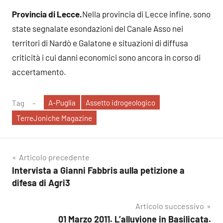
Provincia di Lecce.
Nella provincia di Lecce infine, sono
state segnalate esondazioni del Canale Asso nei
territori di Nardò e Galatone e situazioni di diffusa
criticità i cui danni economici sono ancora in corso di
accertamento.
A-Puglia
Assetto idrogeologico
Tag
TerreJoniche Magazine
Navigazione
Articolo precedente
Intervista a Gianni Fabbris aulla petizione a
articoli
difesa di Agri3
Articolo successivo
01 Marzo 2011. L’alluvione in Basilicata.