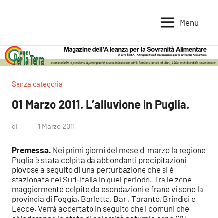
Vai
al
Menu
Voci
Magazine
contenuto
Alleanza
per
per
la
la
Sovranità
Terra
Senza categoria
Alimentare
01 Marzo 2011. L’alluvione in Puglia.
di
1 Marzo 2011
Nessun
commento
Premessa.
Nei primi giorni del mese di marzo la regione
Puglia è stata colpita da abbondanti precipitazioni
piovose a seguito di una perturbazione che si è
stazionata nel Sud-Italia in quel periodo. Tra le zone
maggiormente colpite da esondazioni e frane vi sono la
provincia di Foggia, Barletta, Bari, Taranto, Brindisi e
Lecce. Verrà accertato in seguito che i comuni che
chiederanno lo stato di calamità naturale sono 62!