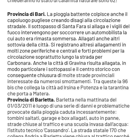
Provincia di Bari.
La pioggia battente colpisce anche il
capoluogo pugliese creando disagi alla circolazione
stradale. Il sottopasso di Santa Fara si allaga e i vigili del
fuoco intervengono per soccorrere un automobilista la
cui auto era rimasta sommersa. Allagati anche altri
sottovia della città. Si registrano altresì allagamenti in
molti zone periferiche e centrali e forti problemi per la
circolazione soprattutto lungo la strada per
Carbonara. Anche la città di Gravina risulta allagata, in
modo particolare i sottopassi e il centro storico con
conseguente chiusura di
molte strade provinciali
interessate da numerosi smottamenti. Tra queste la 96
bis che collega la città ad Irsina e Potenza e la tarantina
che porta a Matera.
Provincia di Barletta.
Barletta nella mattinata del
01/03/2011 è luogo di una serie di danni e problematiche
provocate dalla pioggia caduta incessantemente:
tombini saltati, garage e box allagati, auto in panne,
strade chiuse al traffico e una scuola invasa dall’acqua:
l’istituto tecnico ‘Cassandro’. La strada statale 170 che
collega Andria a Barletta viene chiusa al traffico perché