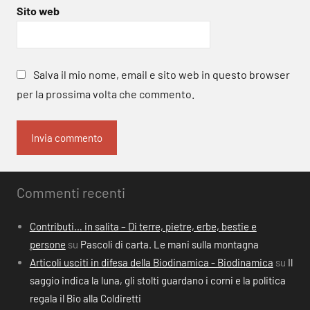
Sito web
Salva il mio nome, email e sito web in questo browser
per la prossima volta che commento.
Commenti recenti
Contributi… in salita – Di terre, pietre, erbe, bestie e
persone
su
Pascoli di carta. Le mani sulla montagna
Articoli usciti in difesa della Biodinamica - Biodinamica
su
Il
saggio indica la luna, gli stolti guardano i corni e la politica
regala il Bio alla Coldiretti