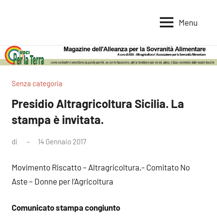
Vai
al
Menu
Voci
Magazine
contenuto
Alleanza
per
per
la
la
Sovranità
Terra
Senza categoria
Alimentare
Presidio Altragricoltura Sicilia. La
stampa è invitata.
di
14 Gennaio 2017
Nessun
commento
Movimento Riscatto – Altragricoltura,- Comitato No
Aste – Donne per l’Agricoltura
Comunicato stampa congiunto