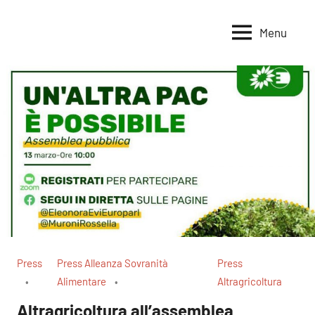
Vai
al
Menu
Voci
Magazine
contenuto
Alleanza
per
per
la
la
Sovranità
Terra
Alimentare
Press
Press Alleanza Sovranità
Press
Alimentare
Altragricoltura
Altragricoltura all’assemblea