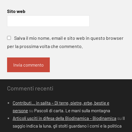
Sito web
Salva il mio nome, email e sito web in questo browser
per la prossima volta che commento.
Commenti recenti
Contributi… in salita – Di terre, pietre, erbe, bestie e
persone
su
Pascoli di carta. Le mani sulla montagna
Articoli usciti in difesa della Biodinamica - Biodinamica
su
Il
saggio indica la luna, gli stolti guardano i corni e la politica