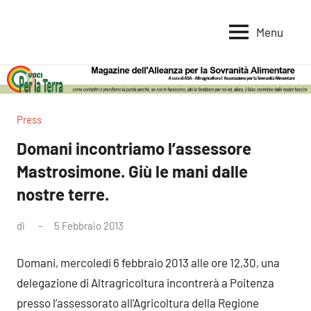
Vai
al
Menu
Voci
Magazine
contenuto
Alleanza
per
per
la
la
Sovranità
Terra
Press
Alimentare
Domani incontriamo l’assessore
Mastrosimone. Giù le mani dalle
nostre terre.
di
5 Febbraio 2013
Nessun
commento
Domani, mercoledi 6 febbraio 2013 alle ore 12,30, una
delegazione di Altragricoltura incontrerà a Poitenza
presso l’assessorato all’Agricoltura della Regione