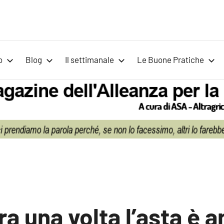
Voci
Magazine
Alleanza
per
per
o
Blog
Il settimanale
Le Buone Pratiche
la
la
Sovranità
Alimentare
Terra
a una volta l’asta è 