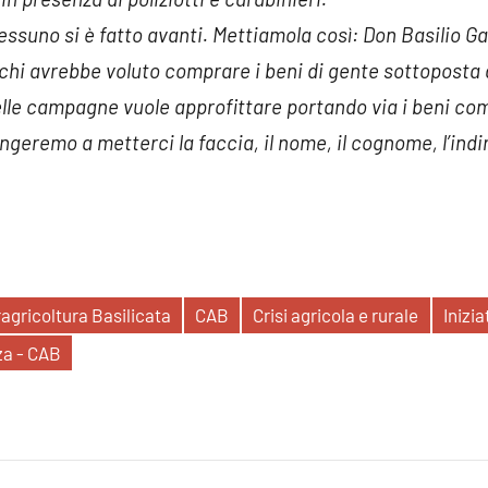
ssuno si è fatto avanti. Mettiamola così: Don Basilio Ga
 chi avrebbe voluto comprare i beni di gente sottoposta a 
elle campagne vuole approfittare portando via i beni com
ingeremo a metterci la faccia, il nome, il cognome, l’in
ragricoltura Basilicata
CAB
Crisi agricola e rurale
Inizia
za - CAB