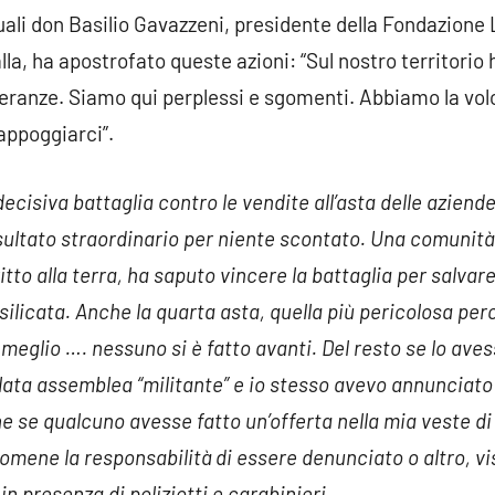
quali don Basilio Gavazzeni, presidente della Fondazion
, ha apostrofato queste azioni: “Sul nostro territorio h
peranze. Siamo qui perplessi e sgomenti. Abbiamo la volo
appoggiarci”.
cisiva battaglia contro le vendite all’asta delle aziende
ultato straordinario per niente scontato. Una comunità di
itto alla terra, ha saputo vincere la battaglia per salvare
ilicata. Anche la quarta asta, quella più pericolosa per
 meglio …. nessuno si è fatto avanti. Del resto se lo av
llata assemblea “militante” e io stesso avevo annunciato a
he se qualcuno avesse fatto un’offerta nella mia veste di
mene la responsabilità di essere denunciato o altro, vis
 presenza di poliziotti e carabinieri.