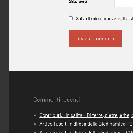
Sito web
Salva il mio nome, email e 
Commenti recenti
Contributi… in salita – Di terre, pietre, erbe
Articoli usciti in difesa della Biodinamica -
Articoli usciti in difesa della Biodinamica (