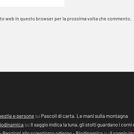
sito web in questo browser per la prossima volta che commento.
, bestie e persone
su
Pascoli di carta. Le mani sulla montagna
 Biodinamica
su
Il saggio indica la luna, gli stolti guardano i corni 
2) - Reazioni allo scientismo odierno - Biodinamica
su
Il saggio in