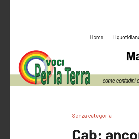
Vai
al
contenuto
Home
Il quotidian
Senza categoria
Cab: ancor