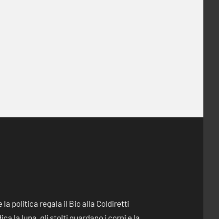
e la politica regala il Bio alla Coldiretti
dica la luna, gli stolti guardano i corni e la