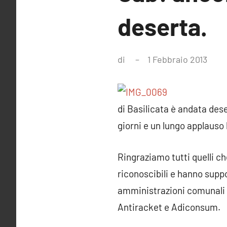
deserta.
di
1 Febbraio 2013
Nes
com
di Basilicata è andata dese
giorni e un lungo applauso l
Ringraziamo tutti quelli c
riconoscibili e hanno suppo
amministrazioni comunali 
Antiracket e Adiconsum.