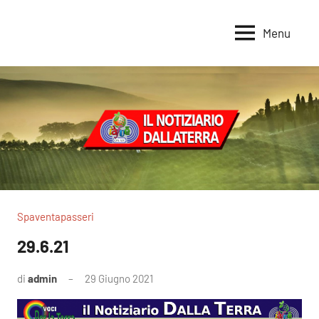
Vai
al
Menu
Voci
Magazine
contenuto
Alleanza
per
per
la
la
Sovranità
Terra
Alimentare
Spaventapasseri
29.6.21
di
admin
29 Giugno 2021
Nessun
commento