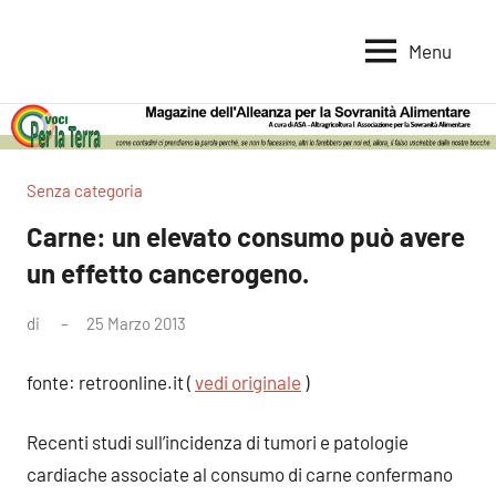
Vai
al
Menu
Voci
Magazine
contenuto
Alleanza
per
per
la
la
Sovranità
Terra
Senza categoria
Alimentare
Carne: un elevato consumo può avere
un effetto cancerogeno.
di
25 Marzo 2013
Nessun
commento
fonte: retroonline.it (
vedi originale
)
Recenti studi sull’incidenza di tumori e patologie
cardiache associate al consumo di carne confermano