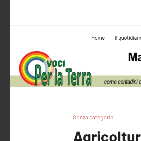
Vai
al
contenuto
Home
Il quotidian
Senza categoria
Agricoltu