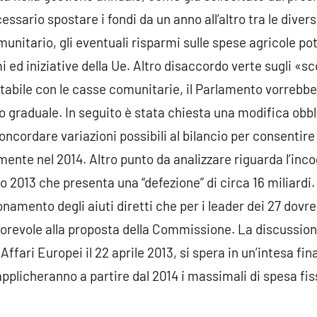
sario spostare i fondi da un anno all’altro tra le diver
unitario, gli eventuali risparmi sulle spese agricole po
 ed iniziative della Ue. Altro disaccordo verte sugli «s
tabile con le casse comunitarie, il Parlamento vorrebbe
 graduale. In seguito è stata chiesta una modifica obb
oncordare variazioni possibili al bilancio per consentir
ente nel 2014. Altro punto da analizzare riguarda l’inco
io 2013 che presenta una “defezione” di circa 16 miliardi. 
onamento degli aiuti diretti che per i leader dei 27 dovr
orevole alla proposta della Commissione. La discussion
 Affari Europei il 22 aprile 2013, si spera in un’intesa fina
pplicheranno a partire dal 2014 i massimali di spesa fiss