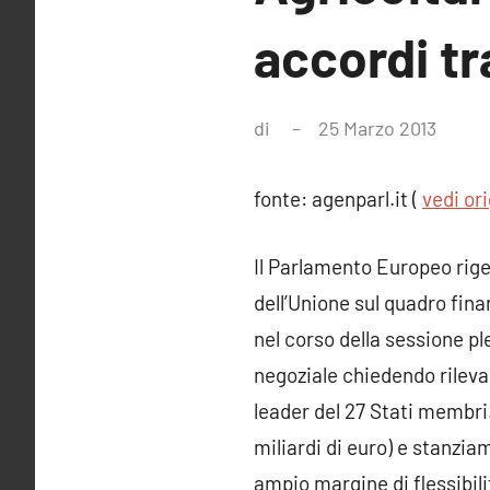
accordi tr
di
25 Marzo 2013
Ness
comm
fonte: agenparl.it (
vedi or
Il Parlamento Europeo riget
dell’Unione sul quadro fin
nel corso della sessione p
negoziale chiedendo rileva
leader del 27 Stati membri.
miliardi di euro) e stanzia
ampio margine di flessibil