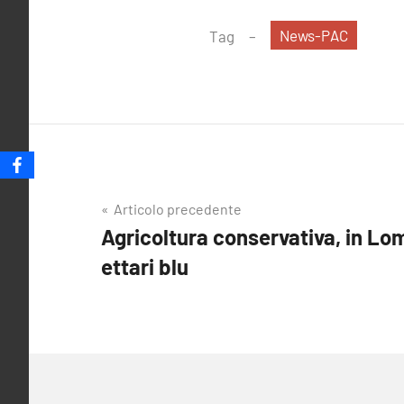
News-PAC
Tag
Navigazione
Articolo precedente
Agricoltura conservativa, in Lo
articoli
ettari blu