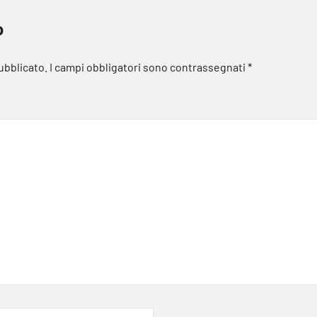
o
pubblicato.
I campi obbligatori sono contrassegnati
*