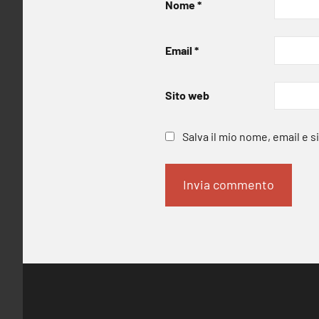
Nome
*
Email
*
Sito web
Salva il mio nome, email e 