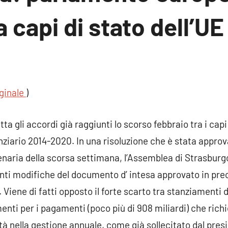
a capi di stato dell’UE
un
ento
iginale
)
ta gli accordi già raggiunti lo scorso febbraio tra i capi
anziario 2014-2020. In una risoluzione che è stata appro
lenaria della scorsa settimana, l’Assemblea di Strasbur
nti modifiche del documento d’ intesa approvato in pre
 Viene di fatti opposto il forte scarto tra stanziamenti 
menti per i pagamenti (poco più di 908 miliardi) che rich
ità nella gestione annuale, come già sollecitato dal pr