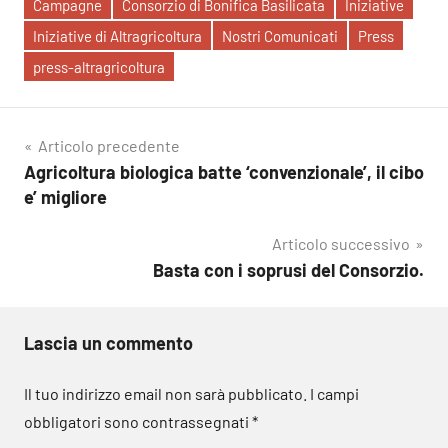
Campagne
Consorzio di Bonifica Basilicata
Iniziative
Iniziative di Altragricoltura
Nostri Comunicati
Press
press-altragricoltura
Navigazione
Articolo precedente
Agricoltura biologica batte ‘convenzionale’, il cibo
articoli
e’ migliore
Articolo successivo
Basta con i soprusi del Consorzio.
Lascia un commento
Il tuo indirizzo email non sarà pubblicato.
I campi
obbligatori sono contrassegnati
*