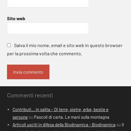
Sito web
Salva il mio nome, email e sito web in questo browser
per la prossima volta che commento.
Commenti recenti
Contributi… in salita – Di terre, pietre, erbe, bestie e
persone
su
Pascoli di carta. Le mani sulla montagna
Articoli usciti in difesa della Biodinamica - Biodinamica
su
Il