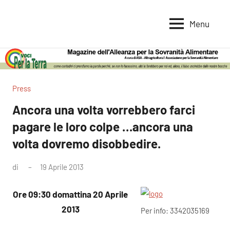
Vai
al
Menu
Voci
Magazine
contenuto
Alleanza
per
per
la
la
Sovranità
Terra
Press
Alimentare
Ancora una volta vorrebbero farci
pagare le loro colpe …ancora una
volta dovremo disobbedire.
di
19 Aprile 2013
Nessun
commento
Ore 09:30 domattina 20 Aprile
2013
Per info: 3342035169