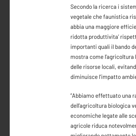
Secondo la ricerca i sistem
vegetale che faunistica ris
abbia una maggiore efficie
ridotta produttivita’ risp
importanti quali il bando d
mostra come l’agricoltura b
delle risorse locali, evitan
diminuisce l’impatto ambi
”Abbiamo effettuato una ra
dell’agricoltura biologica
economiche legate alle sce
agricole riduca notevolmen
migliorando nettamente le