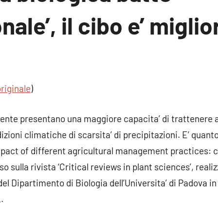
ale’, il cibo e’ miglio
n
ento
originale
)
camente presentano una maggiore capacita’ di trattener
zioni climatiche di scarsita’ di precipitazioni. E’ quant
mpact of different agricultural management practices: 
o sulla rivista ‘Critical reviews in plant sciences’, reali
 del Dipartimento di Biologia dell’Universita’ di Padova i
.