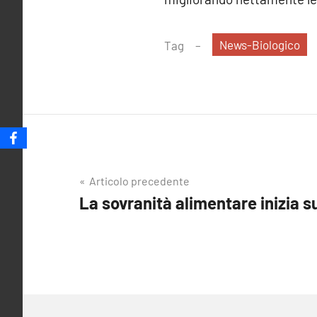
News-Biologico
Tag
Navigazione
Articolo precedente
La sovranità alimentare inizia s
articoli