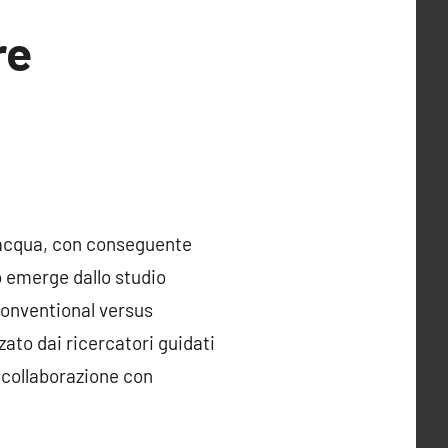
re
e acqua, con conseguente
o emerge dallo studio
conventional versus
zzato dai ricercatori guidati
n collaborazione con