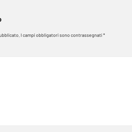
o
pubblicato.
I campi obbligatori sono contrassegnati
*