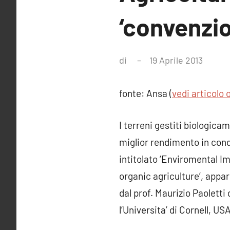
‘convenzion
di
19 Aprile 2013
Nessu
comm
fonte: Ansa (
vedi articolo 
I terreni gestiti biologi
miglior rendimento in condi
intitolato ‘Enviromental I
organic agriculture’, appars
dal prof. Maurizio Paoletti
l’Universita’ di Cornell, USA