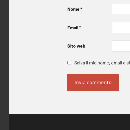
Nome
*
Email
*
Sito web
Salva il mio nome, email e 