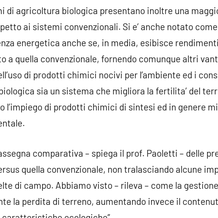
i di agricoltura biologica presentano inoltre una maggio
petto ai sistemi convenzionali. Si e’ anche notato come 
nza energetica anche se, in media, esibisce rendimenti 
etto a quella convenzionale, fornendo comunque altri van
ell’uso di prodotti chimici nocivi per l’ambiente ed i co
iologica sia un sistema che migliora la fertilita’ del t
do l’impiego di prodotti chimici di sintesi ed in genere mi
entale.
ssegna comparativa – spiega il prof. Paoletti – delle pr
 versus quella convenzionale, non tralasciando alcune im
lte di campo. Abbiamo visto – rileva – come la gestione
te la perdita di terreno, aumentando invece il contenu
 caratteristiche ecologiche”