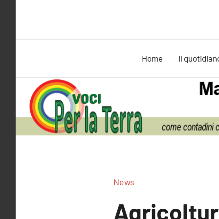
Vai
al
contenuto
Home
Il quotidian
News
Agricoltur