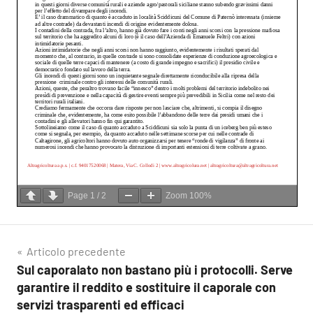
Page
1
/
2
Zoom
100%
Navigazione
Articolo precedente
Sul caporalato non bastano più i protocolli. Serve
articoli
garantire il reddito e sostituire il caporale con
servizi trasparenti ed efficaci