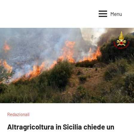
Vai
al
Menu
Voci
Magazine
contenuto
Alleanza
per
per
la
la
Sovranità
Terra
Alimentare
Redazionali
Altragricoltura in Sicilia chiede un