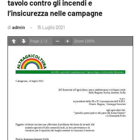
tavolo contro gli incendi e
l’insicurezza nelle campagne
di
admin
15 Luglio 2021
1
commento
Page
1
/
2
Zoom
100%