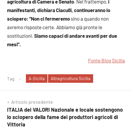
agricoltura di Camera e Senato
. Nel frattempo,
i
manifestanti, dichiara Ciaculli,
continueranno lo
sciopero: “Non ci fermeremo
sino a quando non
avremo risposte certe. Abbiamo già pronte le
sostituzioni.
Siamo capaci di andare avanti per due
mesi”.
Fonte Blog Sicilia
A-Sicilia
Altragricoltura Sicilia
Tag
Navigazione
Articolo precedente
ITALIA dei VALORI Nazionale e locale sostengono
articoli
lo sciopero della fame dei produttori agricoli di
Vittoria