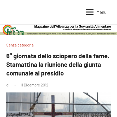
Vai
al
Menu
Voci
Magazine
contenuto
Alleanza
per
per
la
la
Sovranità
Terra
Senza categoria
Alimentare
6° giornata dello sciopero della fame.
Stamattina la riunione della giunta
comunale al presidio
di
11 Dicembre 2012
Nessun
commento