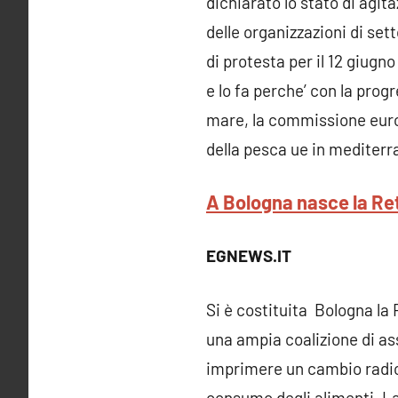
dichiarato lo stato di agit
delle organizzazioni di set
di protesta per il 12 giugn
e lo fa perche’ con la progr
mare, la commissione europ
della pesca ue in mediter
A Bologna nasce la Ret
EGNEWS.IT
Si è costituita Bologna la
una ampia coalizione di ass
imprimere un cambio radica
consumo degli alimenti. 