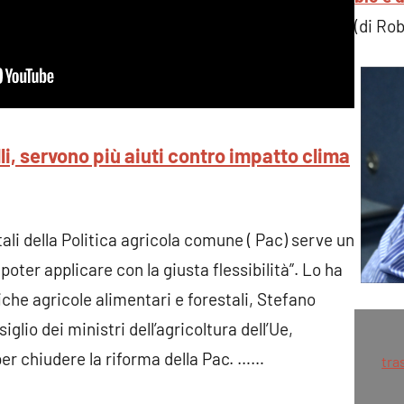
(di Ro
i, servono più aiuti contro impatto clima
ali della Politica agricola comune ( Pac) serve un
poter applicare con la giusta flessibilità”. Lo ha
tiche agricole alimentari e forestali, Stefano
iglio dei ministri dell’agricoltura dell’Ue,
er chiudere la riforma della Pac. ……
tra