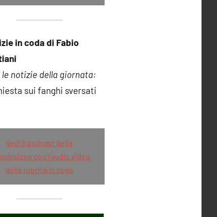
izie in coda di Fabio
iani
le notizie della giornata:
hiesta sui fanghi sversati
d
Vedi il podcast della
smissione con l’audio video
della rubrica in coda