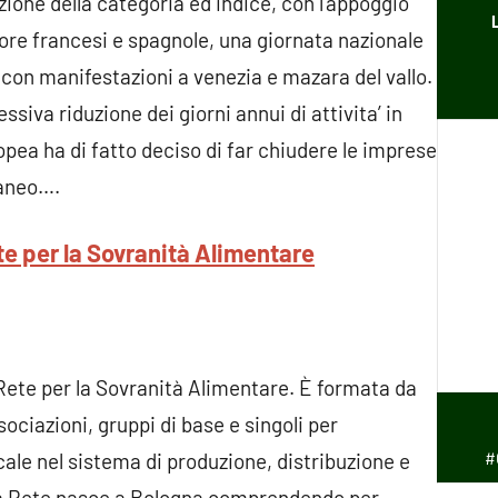
azione della categoria ed indice, con l’appoggio
tore francesi e spagnole, una giornata nazionale
o con manifestazioni a venezia e mazara del vallo.
essiva riduzione dei giorni annui di attivita’ in
ea ha di fatto deciso di far chiudere le imprese
raneo….
e per la Sovranità Alimentare
 Rete per la Sovranità Alimentare. È formata da
ociazioni, gruppi di base e singoli per
#
le nel sistema di produzione, distribuzione e
La Rete nasce a Bologna comprendendo per