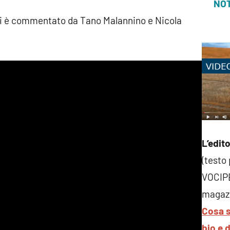
NOT
i è commentato da Tano Malannino e Nicola
L’edito
(testo
VOCIP
magazi
Cosa s
bio e 