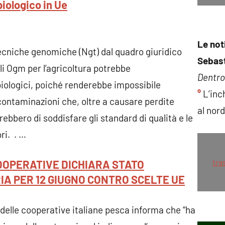
biologico in Ue
Le not
ecniche genomiche (Ngt) dal quadro giuridico
Sebast
li Ogm per l’agricoltura potrebbe
Dentro 
iologici, poiché renderebbe impossibile
°
L’inc
 contaminazioni che, oltre a causare perdite
al nor
bbero di soddisfare gli standard di qualità e le
ri. . …
tra
OPERATIVE DICHIARA STATO
IA PER 12 GIUGNO CONTRO SCELTE UE
 delle cooperative italiane pesca informa che “ha