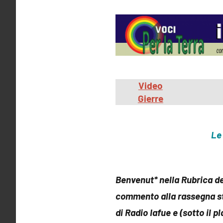
Video
Gierre
Le 
Benvenut* nella Rubrica d
commento alla rassegna st
di Radio Iafue e (sotto il pla