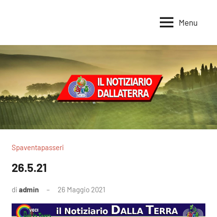
Vai
al
Menu
Voci
Magazine
contenuto
Alleanza
per
per
la
la
Sovranità
Terra
Alimentare
Spaventapasseri
26.5.21
di
admin
26 Maggio 2021
Nessun
commento