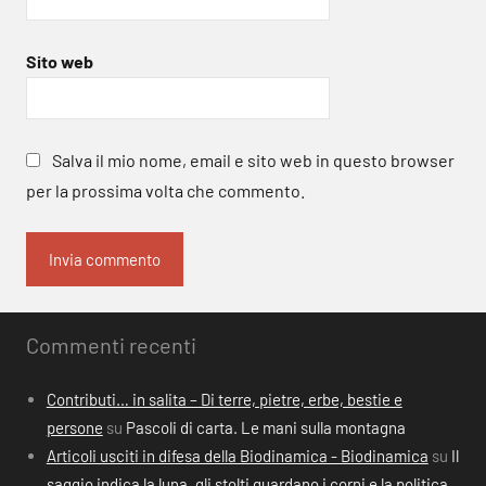
Sito web
Salva il mio nome, email e sito web in questo browser
per la prossima volta che commento.
Commenti recenti
Contributi… in salita – Di terre, pietre, erbe, bestie e
persone
su
Pascoli di carta. Le mani sulla montagna
Articoli usciti in difesa della Biodinamica - Biodinamica
su
Il
saggio indica la luna, gli stolti guardano i corni e la politica