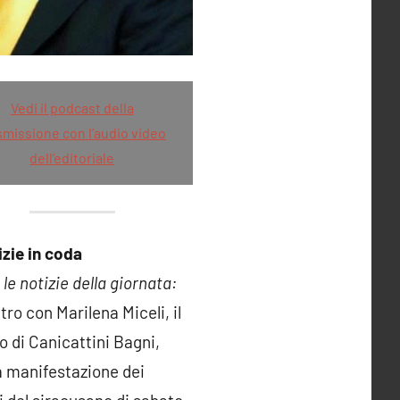
Vedi il podcast della
smissione con l’audio video
dell’editoriale
izie in coda
le notizie della giornata:
tro con Marilena Miceli, il
o di Canicattini Bagni,
a manifestazione dei