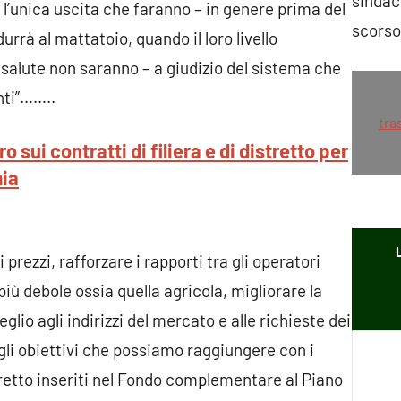
sindac
 l’unica uscita che faranno – in genere prima del
scors
urrà al mattatoio, quando il loro livello
di salute non saranno – a giudizio del sistema che
nti”……..
tra
o sui contratti di filiera e di distretto per
mia
i prezzi, rafforzare i rapporti tra gli operatori
iù debole ossia quella agricola, migliorare la
io agli indirizzi del mercato e alle richieste dei
li obiettivi che possiamo raggiungere con i
istretto inseriti nel Fondo complementare al Piano