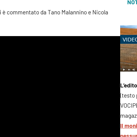
NOT
i è commentato da Tano Malannino e Nicola
L’edito
(testo
VOCIP
magazi
Il mon
nessun