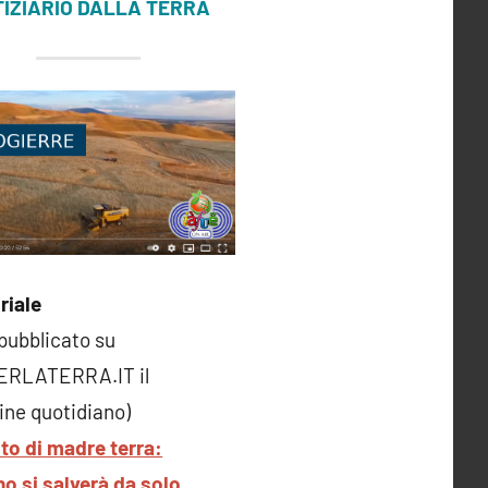
IZIARIO DALLA TERRA
riale
 pubblicato su
ERLATERRA.IT il
ne quotidiano)
ito di madre terra:
o si salverà da solo