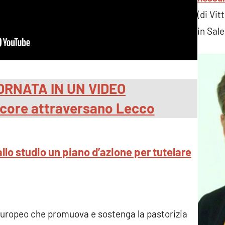
(di Vit
in Sale
ORNATA IN UN VIDEO
ecore attraversano Lecco
llo studio un piano d’azione per tutelare
europeo che promuova e sostenga la pastorizia