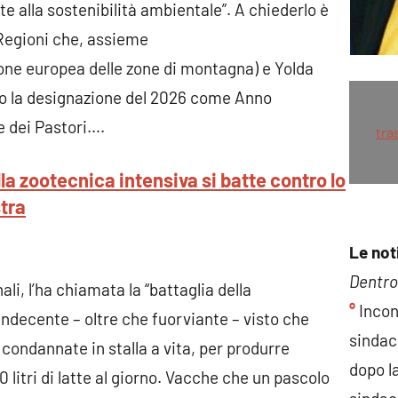
ate alla sostenibilità ambientale”. A chiederlo è
 Regioni che, assieme
ne europea delle zone di montagna) e Yolda
do la designazione del 2026 come Anno
e dei Pastori….
tra
a zootecnica intensiva si batte contro lo
tra
Le not
Dentro 
ali, l’ha chiamata la “battaglia della
°
Incon
indecente – oltre che fuorviante – visto che
sindac
condannate in stalla a vita, per produrre
dopo l
litri di latte al giorno. Vacche che un pascolo