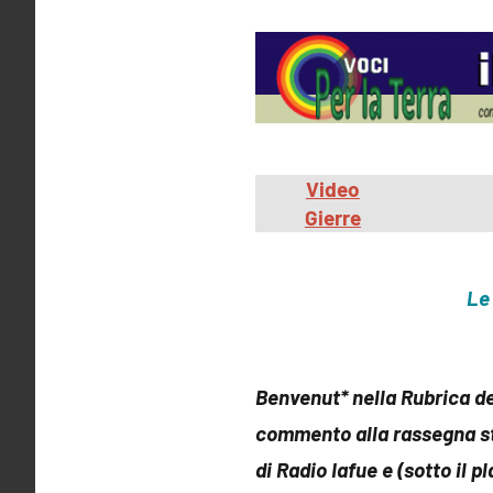
Video
Gierre
Le 
Benvenut* nella Rubrica d
commento alla rassegna st
di Radio Iafue e (sotto il pla