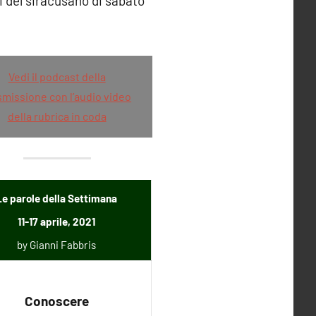
i del siracusano di sabato
o
Vedi il podcast della
smissione con l’audio video
della rubrica in coda
Le parole della Settimana
11-17 aprile, 2021
by Gianni Fabbris
Conoscere