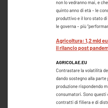
non lo vedranno mai, e che
quinto anno di età – le cond
produttivo e il loro stato 
le governa – più “performa
Agricoltura: 1,2 mld eur
il rilancio post pande
AGRICOLAE.EU
Contrastare la volatilità de
dando sostegno alla parte p
produzione rispondendo megl
consumatori. Sono questi g
contratti di filiera e di d