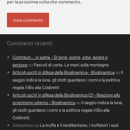
per la prossima volta che commento.
Commenti recenti
Contributi… in salita – Di terre, pietre, erbe, bestie e
persone
su
Pascoli di carta. Le mani sulla montagna
Articoli usciti in difesa della Biodinamica - Biodinamica
su
Il
saggio indica la luna, gli stolti guardano i corni e la politica
regala il Bio alla Coldiretti
Articoli usciti in difesa della Biodinamica (2) - Reazioni allo
scientismo odierno - Biodinamica
su
Il saggio indica la luna,
gli stolti guardano i corni e la politica regala il Bio alla
Coldiretti
Sebastiano
su
La truffa è il neoliberismo, i truffatori i suoi