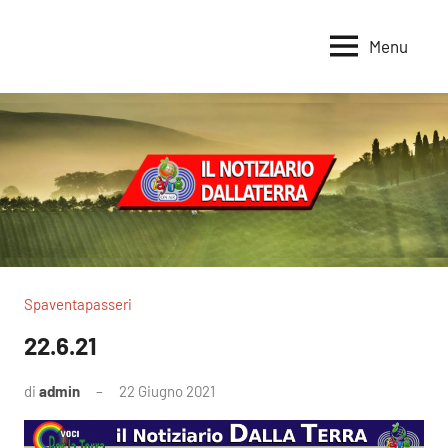
Vai
al
Menu
Voci
Magazine
contenuto
Alleanza
per
per
la
la
Sovranità
Terra
Alimentare
Spaventapasseri
22.6.21
di
admin
22 Giugno 2021
Nessun
commento