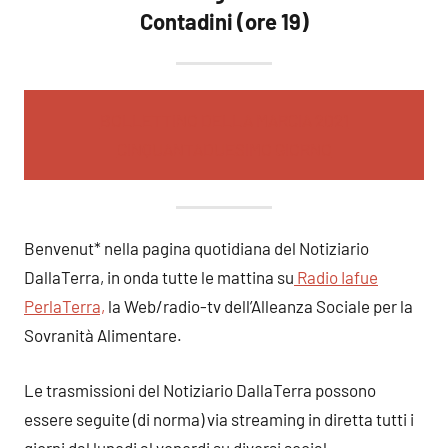
Contadini (ore 19)
BOLLETTINO DELLA MARCIA 2021
CINQUANTADUESIMO GIORNO
Benvenut* nella pagina quotidiana del Notiziario
DallaTerra, in onda tutte le mattina su
Radio Iafue
PerlaTerra,
la Web/radio-tv dell’Alleanza Sociale per la
Sovranità Alimentare.
Le trasmissioni del Notiziario DallaTerra possono
essere seguite (di norma) via streaming in diretta tutti i
giorni dal lunedi al venerdi su diversi social.