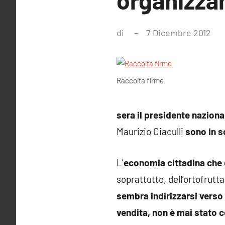
organizzan
di
7 Dicembre 2012
Ne
co
Raccolta firme
sera il presidente nazion
Maurizio Ciaculli
sono in s
L’
economia cittadina che d
soprattutto, dell’ortofrutt
sembra indirizzarsi verso 
vendita, non è mai stato 