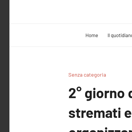
Vai
al
contenuto
Home
Il quotidian
Senza categoria
2° giorno 
stremati e 