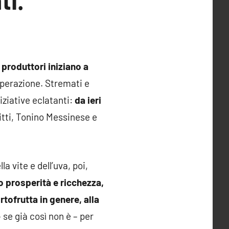
ti.
e produttori iniziano a
sperazione. Stremati e
niziative eclatanti:
da ieri
ritti, Tonino Messinese e
la vite e dell’uva, poi,
 prosperità e ricchezza,
rtofrutta in genere, alla
 se già così non è – per