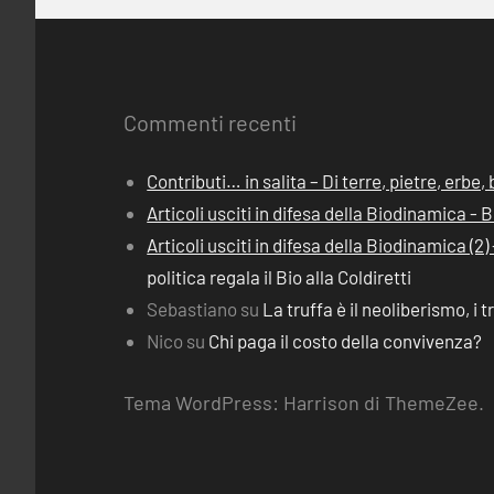
Commenti recenti
Contributi… in salita – Di terre, pietre, erbe
Articoli usciti in difesa della Biodinamica -
Articoli usciti in difesa della Biodinamica (
politica regala il Bio alla Coldiretti
Sebastiano
su
La truffa è il neoliberismo, i t
Nico
su
Chi paga il costo della convivenza?
Tema WordPress: Harrison di ThemeZee.