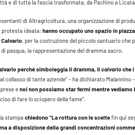
ittà e di tutta la fascia trasformata, da Pachino a Licata
sentanti di Altragricoltura, una organizzazione di produ
 protesta ideata:
hanno occupato uno spazio in piazza 
 Calvario
, per la costruzione del piccolo santuario che p
dì di pasqua, la rappresentazione del dramma sacro.
lvario perché simboleggia il dramma, il
calvario
che i
 al collasso di tante aziende” – ha dichiarato Malannino
mprese e
noi non possiamo star fermi mentre vediamo l
so di fare lo sciopero della fame”.
lla stampa
chiedono “La rottura con le scelte
fin qui s
rma a disposizione della grandi concentrazioni comme