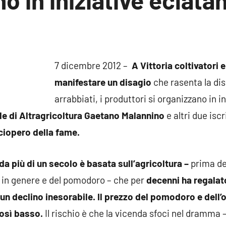
o in iniziative eclatan
ssun
mmento
7 dicembre 2012 –
A Vittoria coltivatori 
manifestare un disagio
che rasenta la di
arrabbiati, i produttori si organizzano in i
ale di Altragricoltura Gaetano Malannino
e altri due isc
ciopero della fame.
a più di un secolo è basata sull’agricoltura –
prima del
a in genere e del pomodoro – che per
decenni ha regalato
un declino inesorabile.
Il prezzo del pomodoro e dell’o
così basso.
Il rischio è che la vicenda sfoci nel dramma –