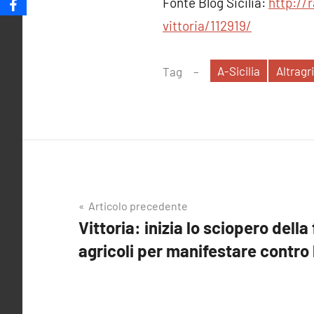
Fonte Blog Sicilia:
http://
vittoria/112919/
A-Sicilia
Altragri
Tag
Navigazione
Articolo precedente
Vittoria: inizia lo sciopero dell
articoli
agricoli per manifestare contro 