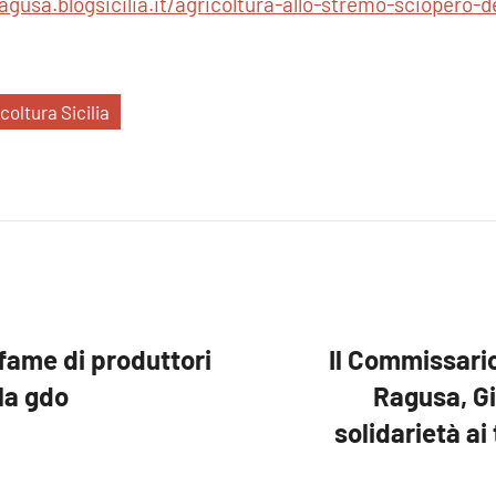
ragusa.blogsicilia.it/agricoltura-allo-stremo-sciopero-
coltura Sicilia
a fame di produttori
Il Commissario
la gdo
Ragusa, Gi
solidarietà ai 