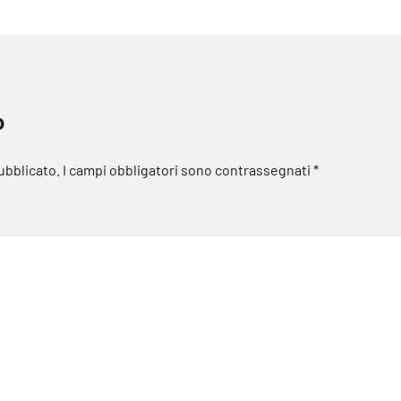
o
pubblicato.
I campi obbligatori sono contrassegnati
*