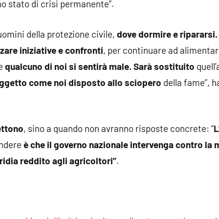
no stato di crisi permanente”.
uomini della protezione civile,
dove dormire e ripararsi.
are iniziative e confronti
, per continuare ad alimentar
te
qualcuno di noi si sentirà male. Sarà sostituito
quell’
oggetto come noi disposto allo sciopero
della fame”, h
ettono
, sino a quando non avranno risposte concrete: “
L
endere
è che il governo nazionale intervenga contro la 
idia reddito agli agricoltori”
.