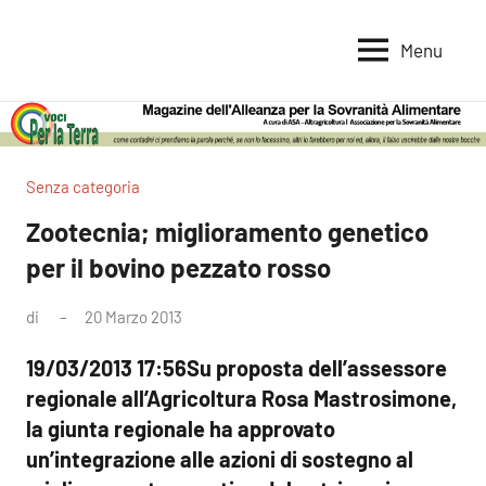
Vai
al
Menu
Voci
Magazine
contenuto
Alleanza
per
per
la
la
Sovranità
Terra
Senza categoria
Alimentare
Zootecnia; miglioramento genetico
per il bovino pezzato rosso
di
20 Marzo 2013
Nessun
commento
19/03/2013 17:56Su proposta dell’assessore
regionale all’Agricoltura Rosa Mastrosimone,
la giunta regionale ha approvato
un’integrazione alle azioni di sostegno al