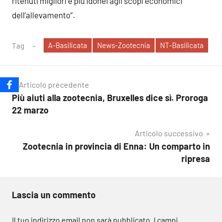
ritenuti migliori e più idonei agli scopi economici
dell’allevamento”.
A-Basilicata
News-Zootecnia
NT-Basilicata
Tag
Navigazione
Articolo precedente
Più aiuti alla zootecnia, Bruxelles dice sì. Proroga
articoli
22 marzo
Articolo successivo
Zootecnia in provincia di Enna: Un comparto in
ripresa
Lascia un commento
Il tuo indirizzo email non sarà pubblicato.
I campi