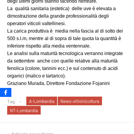
degli ultimi giorni stanno facendo rientrare.
La qualità sanitaria (estetica) delle uve è elevata a
dimostrazione della grande professionalità degli
operatori viticoli valtellinesi.
La carica produttiva è media nella fascia al di sotto dei
500 s.l.m, mentre al di sopra di tale quota la quantità è
inferiore rispetto alla media ventennale.
Le analisi sulla maturità tecnologica verranno integrate
da settembre anche con quelle relative alla maturità
fenolica (colore, tannini ecc.) e sul contenuto di acidi
organici (malico e tartarico).
Graziano Murada, Direttore Fondazione Fojanini
A-Lombardia
News-vitivinicoltura
Tag
NT-Lombardia
Articolo precedente