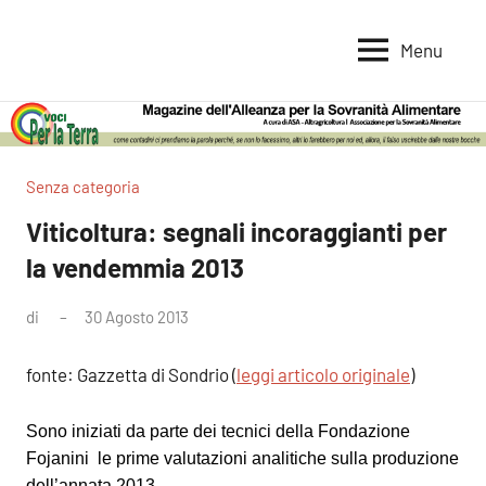
Vai
al
Menu
Voci
Magazine
contenuto
Alleanza
per
per
la
la
Sovranità
Terra
Senza categoria
Alimentare
Viticoltura: segnali incoraggianti per
la vendemmia 2013
di
30 Agosto 2013
Nessun
commento
fonte: Gazzetta di Sondrio (
leggi articolo originale
)
Sono iniziati da parte dei tecnici della Fondazione
Fojanini le prime valutazioni analitiche sulla produzione
dell’annata 2013.