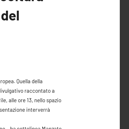
 del
ropea. Quella della
divulgativo raccontato a
e, alle ore 13, nello spazio
resentazione interverrà
iano – ha sottolinea Manzato