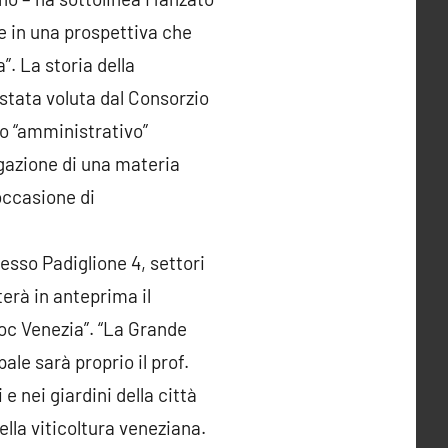
e in una prospettiva che
a”. La storia della
 stata voluta dal Consorzio
to “amministrativo”
ulgazione di una materia
 occasione di
tesso Padiglione 4, settori
terà in anteprima il
Doc Venezia”. “La Grande
pale sarà proprio il prof.
 e nei giardini della città
della viticoltura veneziana.