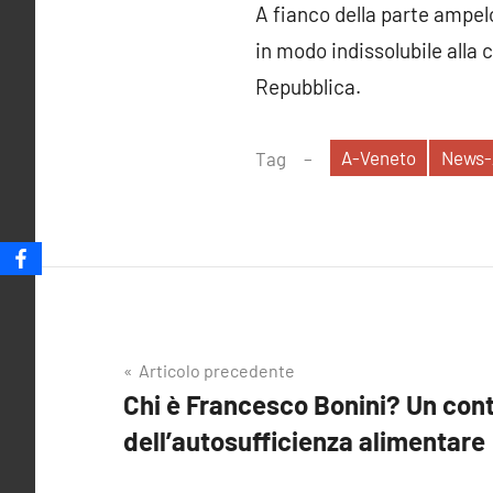
A fianco della parte ampelo
in modo indissolubile alla 
Repubblica.
A-Veneto
News-
Tag
Navigazione
Articolo precedente
Chi è Francesco Bonini? Un cont
articoli
dell’autosufficienza alimentare