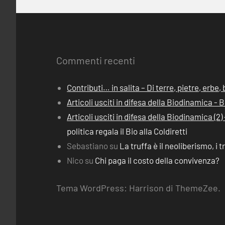
Commenti recenti
Contributi… in salita – Di terre, pietre, erbe
Articoli usciti in difesa della Biodinamica -
Articoli usciti in difesa della Biodinamica (
politica regala il Bio alla Coldiretti
Sebastiano
su
La truffa è il neoliberismo, i t
Nico
su
Chi paga il costo della convivenza?
Tema WordPress: Harrison di ThemeZee.