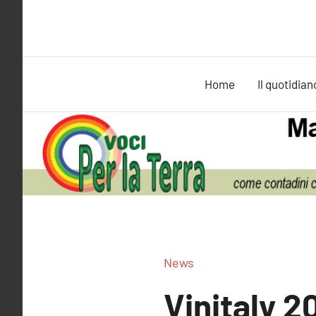
Vai
al
contenuto
Home
Il quotidian
News
Vinitaly 20