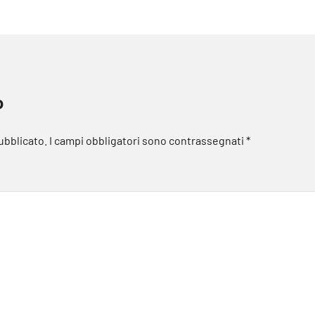
o
pubblicato.
I campi obbligatori sono contrassegnati
*