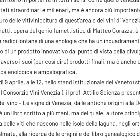
ati straordinari e millenari, ma è ancora più important
uro delle vitivinicoltura di quest’area e dei vini di Venezi
metti, opera del genio fumettistico di Matteo Corazza, è
le radici lontane di una enologia che ha un inquadramen
lo di un prodotto innovativo dal punto di vista della div
averso i suoi (per così dire) prodotti finali, ma è anche
rca enologica e ampelografica.
9 aprile, alle 12, nello stand istituzionale del Veneto (s
l Consorzio Vini Venezia ), il prof. Attilio Scienza presen
l vino – Le vigne di Venezia, dalle antiche origini alla 
à un libro scritto a più mani, ma del quale l’autore princi
delle viti che nascono nelle isole della laguna, negli orti
almate, alla ricerca delle origini e del libro genealogico 