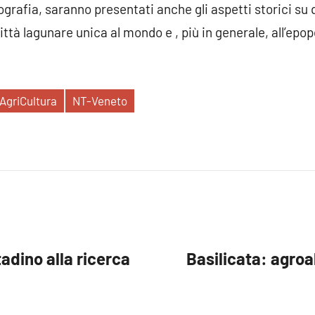
grafia, saranno presentati anche gli aspetti storici su 
città lagunare unica al mondo e , più in generale, all’ep
AgriCultura
NT-Veneto
adino alla ricerca
Basilicata: agro