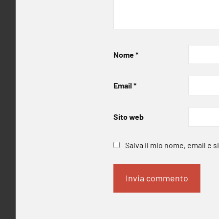
Nome
*
Email
*
Sito web
Salva il mio nome, email e 