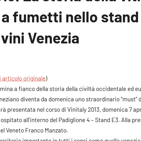
a fumetti nello stand
vini Venezia
n
nto
 articolo originale
)
mina a fianco della storia della civiltà occidentale ed eu
 veneziano diventa da domenica uno straordinario “must” 
rà presentata nel corso di Vinitaly 2013, domenica 7 april
 ospitato all’interno del Padiglione 4 – Stand E3. Alla p
 del Veneto Franco Manzato.
territorio importante in tutti i sensi come quello venez