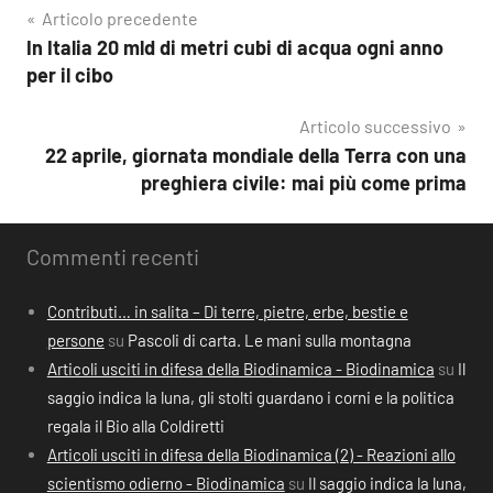
Navigazione
Articolo precedente
In Italia 20 mld di metri cubi di acqua ogni anno
articoli
per il cibo
Articolo successivo
22 aprile, giornata mondiale della Terra con una
preghiera civile: mai più come prima
Commenti recenti
Contributi… in salita – Di terre, pietre, erbe, bestie e
persone
su
Pascoli di carta. Le mani sulla montagna
Articoli usciti in difesa della Biodinamica - Biodinamica
su
Il
saggio indica la luna, gli stolti guardano i corni e la politica
regala il Bio alla Coldiretti
Articoli usciti in difesa della Biodinamica (2) - Reazioni allo
scientismo odierno - Biodinamica
su
Il saggio indica la luna,