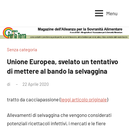
Vai
al
Menu
Voci
Magazine
contenuto
Alleanza
per
per
la
la
Sovranità
Terra
Senza categoria
Alimentare
Unione Europea, svelato un tentativo
di mettere al bando la selvaggina
di
22 Aprile 2020
tratto da cacciapassione (
leggi articolo originale
)
Allevamenti di selvaggina che vengono considerati
potenziali ricettacoli infettivi, i mercati e le fiere