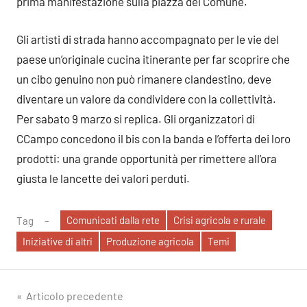
prima manifestazione sulla piazza del Comune.
Gli artisti di strada hanno accompagnato per le vie del
paese un’originale cucina itinerante per far scoprire che
un cibo genuino non può rimanere clandestino, deve
diventare un valore da condividere con la collettività.
Per sabato 9 marzo si replica. Gli organizzatori di
CCampo concedono il bis con la banda e l’offerta dei loro
prodotti: una grande opportunità per rimettere all’ora
giusta le lancette dei valori perduti.
Comunicati dalla rete
Crisi agricola e rurale
Tag
Iniziative di altri
Produzione agricola
Temi
Navigazione
Articolo precedente