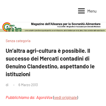
Vai
al
Menu
Voci
Magazine
contenuto
Alleanza
per
per
la
la
Sovranità
Terra
Senza categoria
Alimentare
Un’altra agri-cultura è possibile. Il
successo dei Mercati contadini di
Genuino Clandestino, aspettando le
istituzioni
di
6 Marzo 2013
Nessun
commento
Pubblichiamo da: AgoraVox
(
vedi originale
)