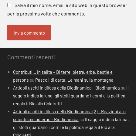
Salva il mio nome, email e sito web in questo browser
per la prossima volta che commento.
Commenti recenti
Contributi… in salita – Di terre, pietre, erbe, bestie e
persone
su
Pascoli di carta. Le mani sulla montagna
Articoli usciti in difesa della Biodinamica - Biodinamica
su
Il
saggio indica la luna, gli stolti guardano i corni e la politica
regala il Bio alla Coldiretti
Articoli usciti in difesa della Biodinamica (2) - Reazioni allo
scientismo odierno - Biodinamica
su
Il saggio indica la luna,
gli stolti guardano i corni e la politica regala il Bio alla
Coldiretti