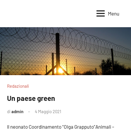
Vai
al
Menu
Voci
Magazine
contenuto
Alleanza
per
per
la
la
Sovranità
Terra
Alimentare
Redazionali
Un paese green
di
admin
4 Maggio 2021
1
commento
Il neonato Coordinamento “Olga Grapputo”Animali –