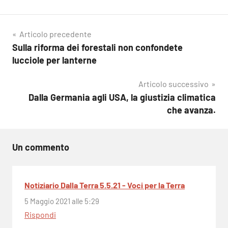
Navigazione
Articolo precedente
Sulla riforma dei forestali non confondete
articoli
lucciole per lanterne
Articolo successivo
Dalla Germania agli USA, la giustizia climatica
che avanza.
Un commento
Notiziario Dalla Terra 5.5.21 - Voci per la Terra
5 Maggio 2021 alle 5:29
Rispondi