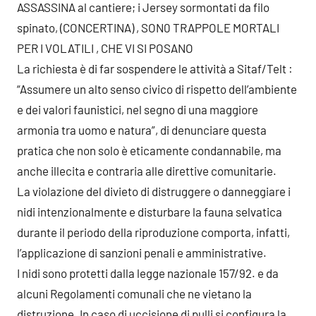
ASSASSINA al cantiere; i Jersey sormontati da filo
spinato, (CONCERTINA) , SON0 TRAPPOLE MORTALI
PER I VOLATILI , CHE VI SI POSANO
La richiesta è di far sospendere le attività a Sitaf/Telt :
“Assumere un alto senso civico di rispetto dell’ambiente
e dei valori faunistici, nel segno di una maggiore
armonia tra uomo e natura”, di denunciare questa
pratica che non solo è eticamente condannabile, ma
anche illecita e contraria alle direttive comunitarie.
La violazione del divieto di distruggere o danneggiare i
nidi intenzionalmente e disturbare la fauna selvatica
durante il periodo della riproduzione comporta, infatti,
l’applicazione di sanzioni penali e amministrative.
I nidi sono protetti dalla legge nazionale 157/92. e da
alcuni Regolamenti comunali che ne vietano la
distruzione. In caso di uccisione di pulli si configura la