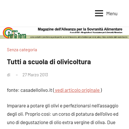
Vai
al
Menu
Voci
Magazine
contenuto
Alleanza
per
per
la
la
Sovranità
Terra
Senza categoria
Alimentare
Tutti a scuola di olivicoltura
di
27 Marzo 2013
Nessun
commento
fonte: casadellolivo.it (
vedi articolo originale
)
Imparare a potare gli olivi e perfezionarsi nell’assaggio
degli oli. Proprio così: un corso di potatura dell’olivo ed
uno di degustazione di olio extra vergine di oliva. Due