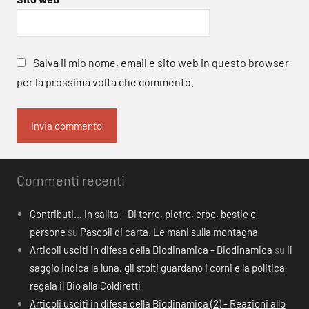
Salva il mio nome, email e sito web in questo browser
per la prossima volta che commento.
Commenti recenti
Contributi… in salita – Di terre, pietre, erbe, bestie e
persone
su
Pascoli di carta. Le mani sulla montagna
Articoli usciti in difesa della Biodinamica - Biodinamica
su
Il
saggio indica la luna, gli stolti guardano i corni e la politica
regala il Bio alla Coldiretti
Articoli usciti in difesa della Biodinamica (2) - Reazioni allo