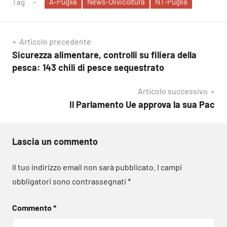
A-Puglia
News-Olivicoltura
NT-Puglia
Tag
Navigazione
Articolo precedente
Sicurezza alimentare, controlli su filiera della
articoli
pesca: 143 chili di pesce sequestrato
Articolo successivo
Il Parlamento Ue approva la sua Pac
Lascia un commento
Il tuo indirizzo email non sarà pubblicato.
I campi
obbligatori sono contrassegnati
*
Commento
*