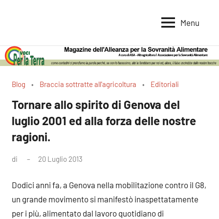
Vai
al
Menu
Voci
Magazine
contenuto
Alleanza
per
per
la
la
Sovranità
Terra
Blog
Braccia sottratte all'agricoltura
Editoriali
Alimentare
Tornare allo spirito di Genova del
luglio 2001 ed alla forza delle nostre
ragioni.
di
20 Luglio 2013
Nessun
commento
Dodici anni fa, a Genova nella mobilitazione contro il G8,
un grande movimento si manifestò inaspettatamente
per i più, alimentato dal lavoro quotidiano di