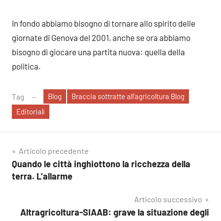
In fondo abbiamo bisogno di tornare allo spirito delle
giornate di Genova del 2001, anche se ora abbiamo
bisogno di giocare una partita nuova: quella della
politica.
Blog
Braccia sottratte all'agricoltura Blog
Tag
Editoriali
Navigazione
Articolo precedente
Quando le città inghiottono la ricchezza della
articoli
terra. L’allarme
Articolo successivo
Altragricoltura-SIAAB: grave la situazione degli