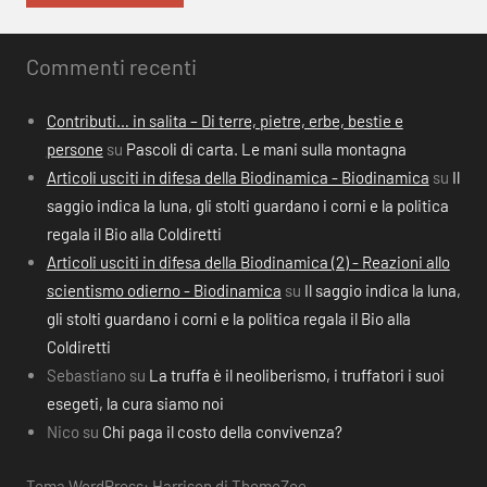
Commenti recenti
Contributi… in salita – Di terre, pietre, erbe, bestie e
persone
su
Pascoli di carta. Le mani sulla montagna
Articoli usciti in difesa della Biodinamica - Biodinamica
su
Il
saggio indica la luna, gli stolti guardano i corni e la politica
regala il Bio alla Coldiretti
Articoli usciti in difesa della Biodinamica (2) - Reazioni allo
scientismo odierno - Biodinamica
su
Il saggio indica la luna,
gli stolti guardano i corni e la politica regala il Bio alla
Coldiretti
Sebastiano
su
La truffa è il neoliberismo, i truffatori i suoi
esegeti, la cura siamo noi
Nico
su
Chi paga il costo della convivenza?
Tema WordPress: Harrison di ThemeZee.