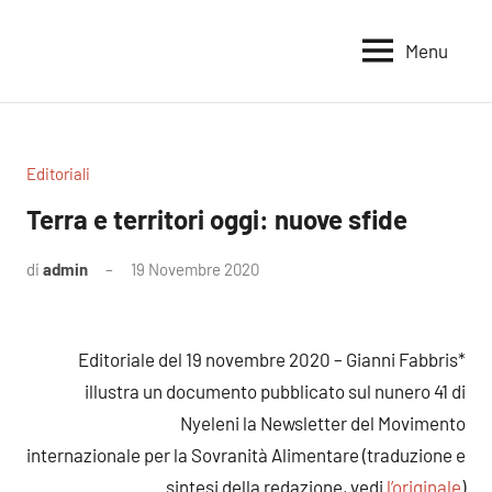
Vai
al
Menu
Voci
Magazine
contenuto
Alleanza
per
per
la
la
Sovranità
Terra
Editoriali
Alimentare
Terra e territori oggi: nuove sfide
di
admin
19 Novembre 2020
Nessun
commento
Editoriale del 19 novembre 2020 – Gianni Fabbris*
illustra un documento pubblicato sul nunero 41 di
Nyeleni la Newsletter del Movimento
internazionale per la Sovranità Alimentare (traduzione e
sintesi della redazione, vedi
l’originale
)