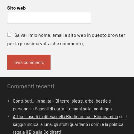
Sito web
Salva il mio nome, email e sito web in questo browser
per la prossima volta che commento.
Commenti recenti
Contributi… in salita – Di terre, pietre, erbe, bestie e
persone
su
Pascoli di carta. Le mani sulla montagna
Articoli usciti in difesa della Biodinamica - Biodinamica
su
Il
saggio indica la luna, gli stolti guardano i corni e la politica
regala il Bio alla Coldiretti