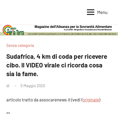
Vai
al
Menu
Voci
Magazine
contenuto
Alleanza
per
per
la
la
Sovranità
Terra
Senza categoria
Alimentare
Sudafrica, 4 km di coda per ricevere
cibo. Il VIDEO virale ci ricorda cosa
sia la fame.
di
5 Maggio 2020
articolo tratto da assocarenews.it (vedi l’
originale
)
**