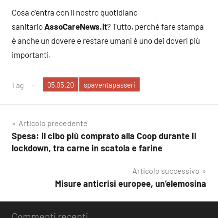
Cosa c’entra con il nostro quotidiano
sanitario
AssoCareNews.it
? Tutto, perchè fare stampa
è anche un dovere e restare umani è uno dei doveri più
importanti.
05.05.20
spaventapasseri
Tag
Navigazione
Articolo precedente
Spesa: il cibo più comprato alla Coop durante il
articoli
lockdown, tra carne in scatola e farine
Articolo successivo
Misure anticrisi europee, un’elemosina
Commenti recenti